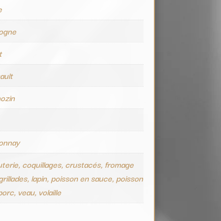
e
ogne
t
ault
ozin
onnay
terie, coquillages, crustacés, fromage
grillades, lapin, poisson en sauce, poisson
 porc, veau, volaille