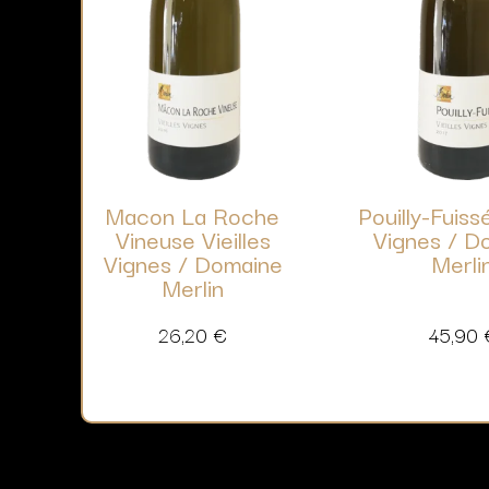
Macon La Roche
Pouilly-Fuissé
Vineuse Vieilles
Vignes / D
Vignes / Domaine
Merli
Merlin
26,20
€
45,90