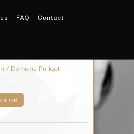
tes
FAQ
Contact
lt Le Limozin / Domaine Parigot
in / Domaine Parigot
ANDER