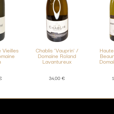
 Vieilles
Chablis ‘Vauprin’ /
Haute
omaine
Domaine Roland
Beaun
n
Lavantureux
Domai
€
34,00
€