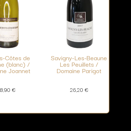
s-Côtes de
Savigny-Les-Beaune
e (blanc) /
Les Peuillets /
ne Joannet
Domaine Parigot
18,90
€
26,20
€