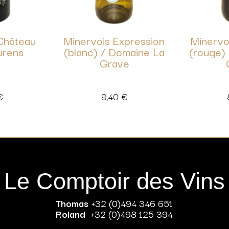
Château
Minervois Expression
Minervo
urens
(blanc) / Domaine La
(rouge)
Grave
€
9,40
€
Le Comptoir des Vins
Thomas
+32 (0)494 346 651
Roland
+32 (0)498 125 394