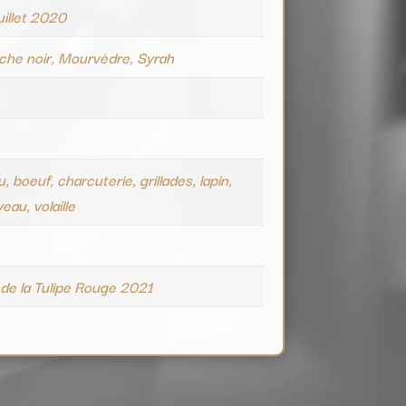
uillet 2020
che noir, Mourvèdre, Syrah
e
, boeuf, charcuterie, grillades, lapin,
eau, volaille
de la Tulipe Rouge 2021