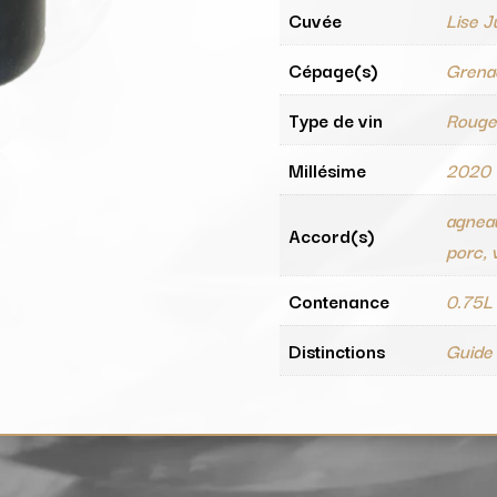
Cuvée
Lise J
Cépage(s)
Grena
Type de vin
Roug
Millésime
2020
agneau
Accord(s)
porc, v
Contenance
0.75L
Distinctions
Guide 