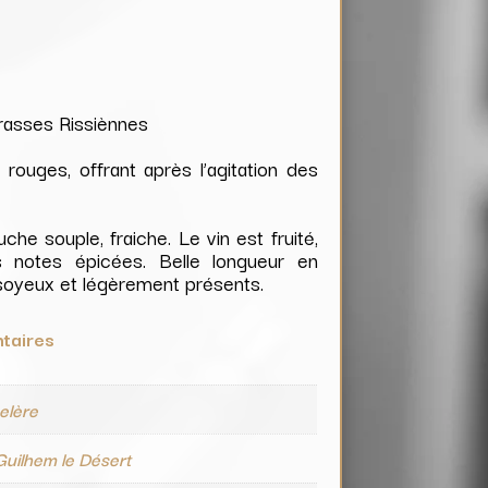
errasses Rissiènnes
 rouges, offrant après l’agitation des
che souple, fraiche. Le vin est fruité,
s notes épicées. Belle longueur en
soyeux et légèrement présents.
taires
elère
Guilhem le Désert