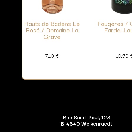
Hauts de Badens Le
Faugères / 
Rosé / Domaine La
Fardel La
Grave
7,10
€
10,50
Rue Saint-Paul, 128
B-4840 Welkenraedt