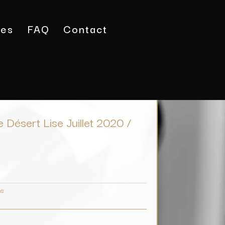
tes
FAQ
Contact
on
/ IGP Saint Guilhem le Désert Lise Juillet 2020 /
 Désert Lise Juillet 2020 /
ns