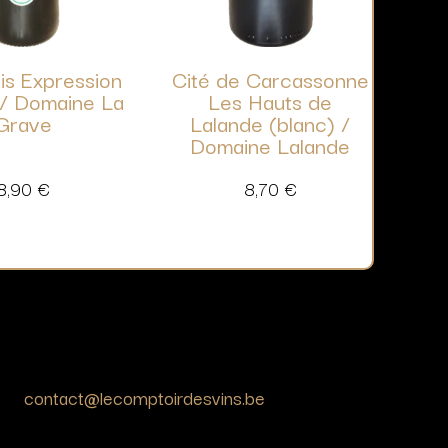
is Expression
Cité de Carcassonne
 / Domaine La
Les Hauts de
Grave
Lalande (blanc) /
Domaine Lalande
8,90
€
8,70
€
contact@lecomptoirdesvins.be