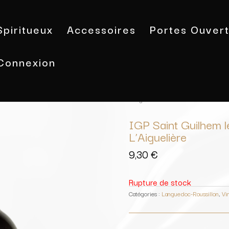
Spiritueux
Accessoires
Portes Ouver
Connexion
Accueil
/
Vins
/
Languedoc-Roussill
L’Aiguelière
IGP Saint Guilhem le
L’Aiguelière
9,30
€
Rupture de stock
Catégories :
Languedoc-Roussillon
,
Vi