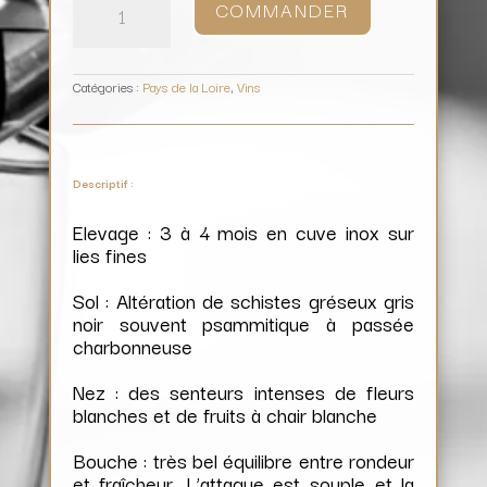
COMMANDER
IGP
Blanc
du
Val
de
Loire
Tendresse
/
Domaine
Catégories :
Pays de la Loire
,
Vins
des
Forges
Descriptif :
Elevage : 3 à 4 mois en cuve inox sur
lies fines
Sol : Altération de schistes gréseux gris
noir souvent psammitique à passée
charbonneuse
Nez : des senteurs intenses de fleurs
blanches et de fruits à chair blanche
Bouche : très bel équilibre entre rondeur
et fraîcheur. L’attaque est souple et la