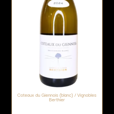
Coteaux du Giennois (blanc) / Vignobles
Berthier