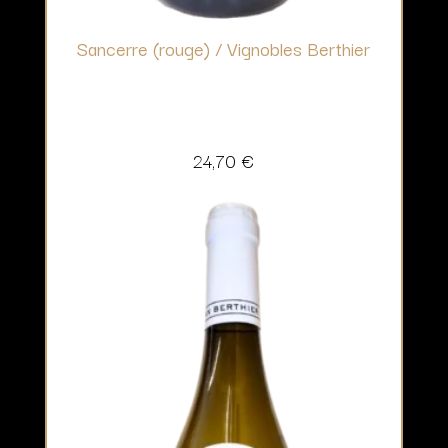
Sancerre (rouge) / Vignobles Berthier
24,70
€