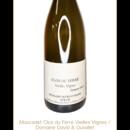
Muscadet Clos du Ferré Vieilles Vignes /
Domaine David & Duvallet