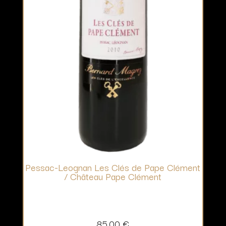
Pessac-Leognan Les Clés de Pape Clément
/ Château Pape Clément
85,00
€