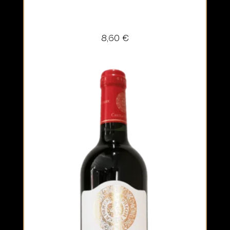
8,60
€