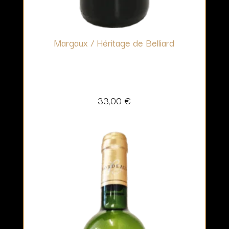
Margaux / Héritage de Belliard
33,00
€