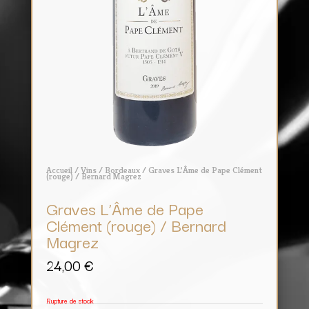
Accueil
/
Vins
/
Bordeaux
/ Graves L’Âme de Pape Clément
(rouge) / Bernard Magrez
Graves L’Âme de Pape
Clément (rouge) / Bernard
Magrez
24,00
€
Rupture de stock