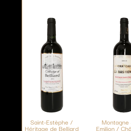
Saint-Estèphe /
Montagne 
Héritage de Belliard
Emilion / Ch