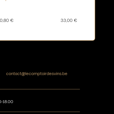
10,80
€
33,00
€
contact@lecomptoirdesvins.be
0-18.00