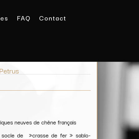
tes
FAQ
Contact
/ Château Petrus
Petrus
riques neuves de chêne français
ur socle de »crasse de fer » sablo-