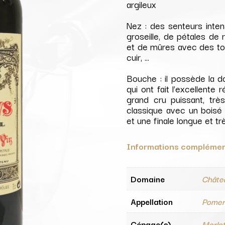
argileux
Nez : des senteurs inte
groseille, de pétales d
et de mûres avec des tou
cuir, …
Bouche :
il possède la d
qui ont fait l’excellente
grand cru puissant, tr
classique avec un boisé 
et une finale longue et tr
Informations complémen
Domaine
Châte
Appellation
Pomer
Cépage(s)
Merlo