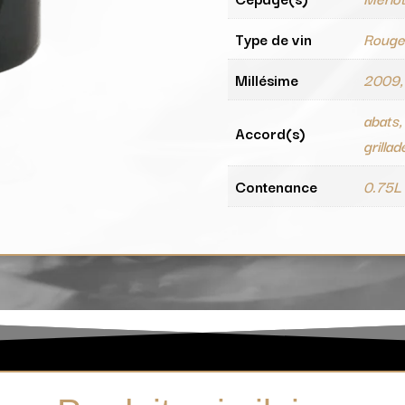
Type de vin
Roug
Millésime
2009,
abats,
Accord(s)
grillad
Contenance
0.75L