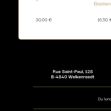
Bastie
30,00
€
16,50
Rue Saint-Paul, 128
B-4840 Welkenraedt
Du lun