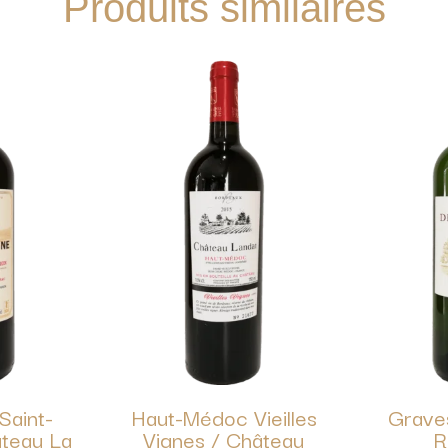
Produits similaires
Saint-
Haut-Médoc Vieilles
Grave
âteau La
Vignes / Château
R