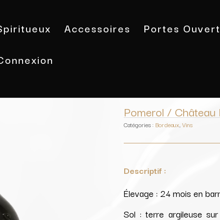
Spiritueux
Accessoires
Portes Ouver
Connexion
Accueil
/
Vins
/
Bordeaux
/ Pomerol 
Pomerol / Château 
Catégories :
Bordeaux
,
Vins
Descriptif :
Élevage : 24 mois en bar
Sol : terre argileuse s