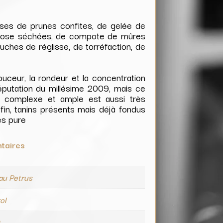
nses de prunes confites, de gelée de
e rose séchées, de compote de mûres
ches de réglisse, de torréfaction, de
ouceur, la rondeur et la concentration
 réputation du millésime 2009, mais ce
ès complexe et ample est aussi très
fin, tanins présents mais déjà fondus
ès pure
taires
au Petrus
ol
t