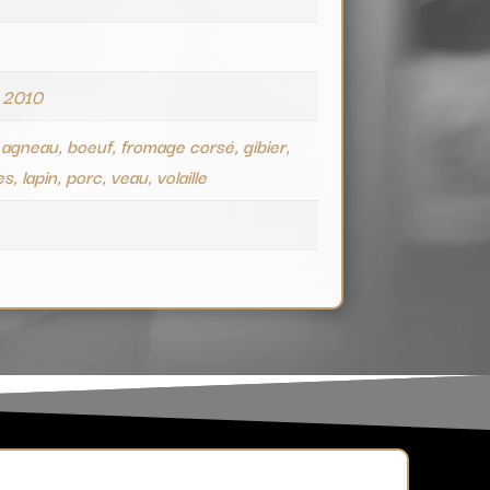
e
 2010
 agneau, boeuf, fromage corsé, gibier,
es, lapin, porc, veau, volaille