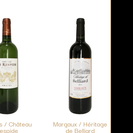
s / Château
Margaux / Héritage
espide
de Belliard