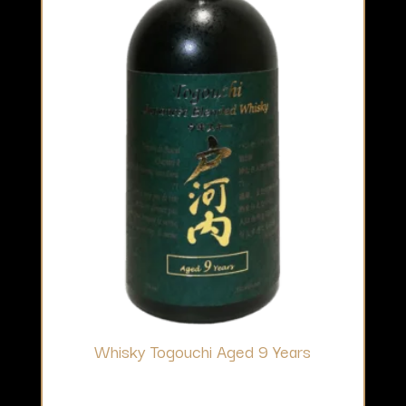
Whisky Togouchi Aged 9 Years