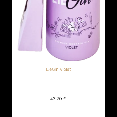
LièGin Violet
43,20
€