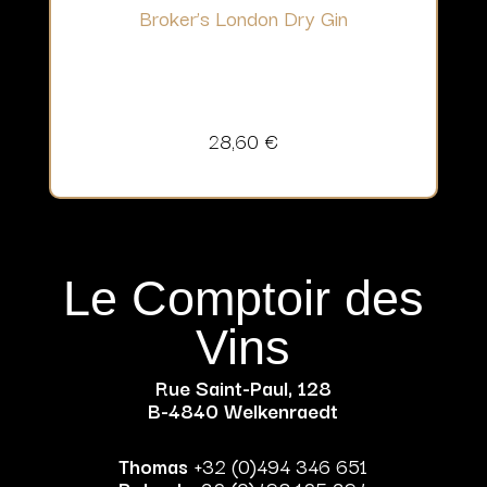
Broker’s London Dry Gin
28,60
€
Le Comptoir des
Vins
Rue Saint-Paul, 128
B-4840 Welkenraedt
Thomas
+32 (0)494 346 651