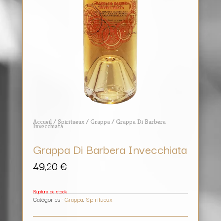
Accueil
/
Spiritueux
/
Grappa
/ Grappa Di Barbera
Invecchiata
Grappa Di Barbera Invecchiata
49,20
€
Rupture de stock
Catégories :
Grappa
,
Spiritueux