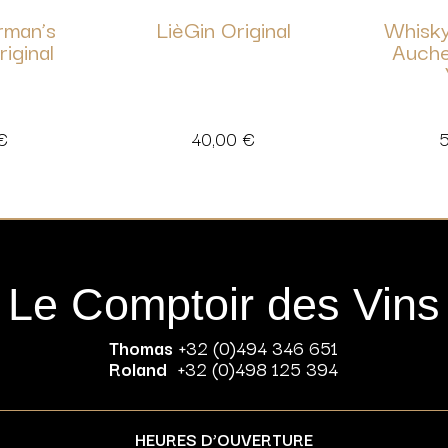
rman’s
LièGin Original
Whisky
iginal
Auche
€
40,00
€
Le Comptoir des Vins
Thomas
+32 (0)494 346 651
Roland
+32 (0)498 125 394
HEURES D’OUVERTURE