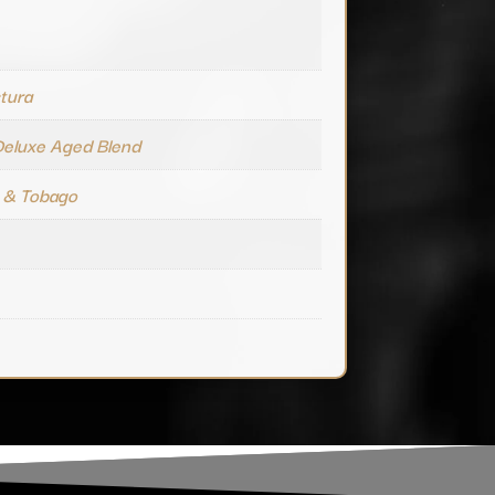
tura
Deluxe Aged Blend
é & Tobago