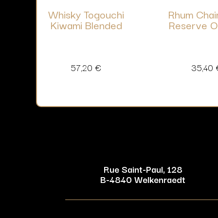
Whisky Togouchi
Rhum Chai
Kiwami Blended
Reserve Or
57,20
€
35,40
Rue Saint-Paul, 128
B-4840 Welkenraedt