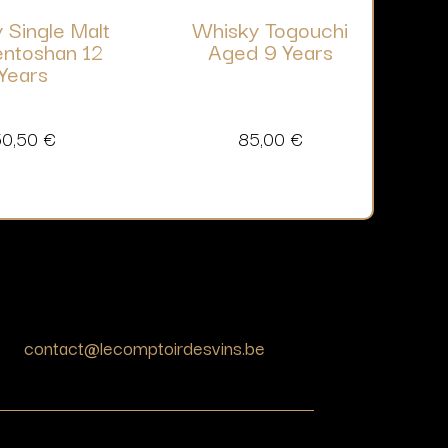
 Single Malt
Whisky Togouchi
ntoshan 12
Aged 9 Years
Years
50,50
€
85,00
€
contact@lecomptoirdesvins.be