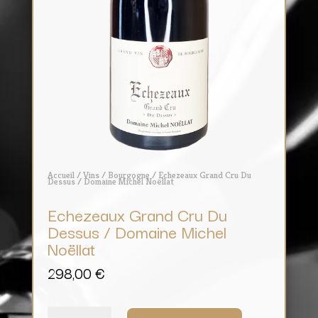
Accueil
/
Vins
/
Bourgogne
/ Echezeaux Grand Cru Du
Dessus / Domaine Michel Noëllat
Echezeaux Grand Cru Du
Dessus / Domaine Michel
Noëllat
298,00
€
quantité
de