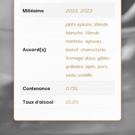
Millésime
2022, 2023
plats épicés, Viande
blanche, Viande
marinée, agneau,
Accord(s)
boeuf, charcuterie,
fromage doux, gibier,
grillades, lapin, porc,
veau, volaille
Contenance
0.75L
Taux d'alcool
13,5%