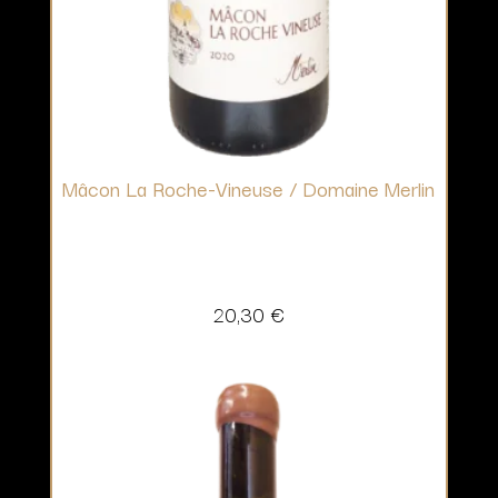
Mâcon La Roche-Vineuse / Domaine Merlin
20,30
€