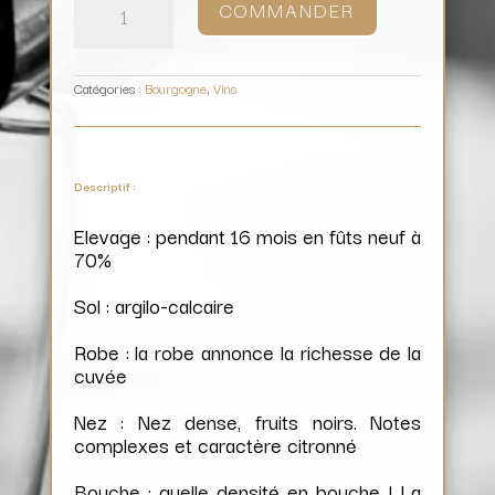
COMMANDER
Echezeaux
Grand
Cru
Du
Dessus
/
Domaine
Michel
Noëllat
Catégories :
Bourgogne
,
Vins
Descriptif :
Elevage : pendant 16 mois en fûts neuf à
70%
Sol : argilo-calcaire
Robe : la robe annonce la richesse de la
cuvée
Nez : Nez dense, fruits noirs. Notes
complexes et caractère citronné
Bouche : quelle densité en bouche ! La