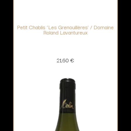
Petit Chablis ‘Les Grenouillères’ / Domaine
Roland Lavantureux
21,60
€