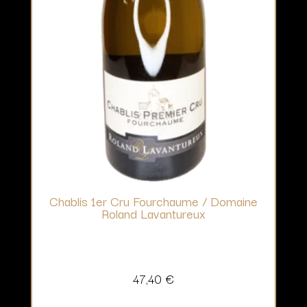
Chablis 1er Cru Fourchaume / Domaine
Roland Lavantureux
47,40
€