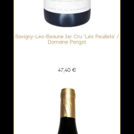
Savigny-Les-Beaune 1er Cru ‘Les Peuillets’ /
Domaine Parigot
47,40
€