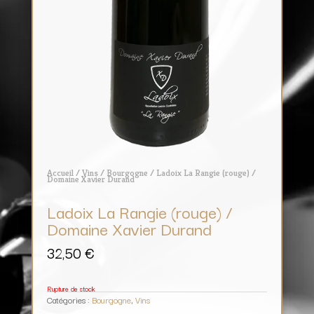
Accueil
/
Vins
/
Bourgogne
/ Ladoix La Rangie (rouge) /
Domaine Xavier Durand
Ladoix La Rangie (rouge) /
Domaine Xavier Durand
32,50
€
Rupture de stock
Catégories :
Bourgogne
,
Vins