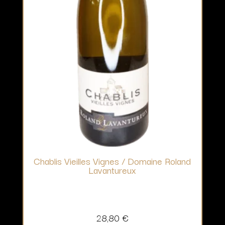
Chablis Vieilles Vignes / Domaine Roland
Lavantureux
28,80
€