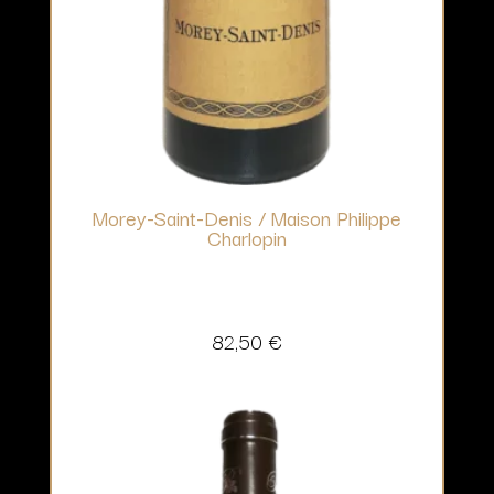
Morey-Saint-Denis / Maison Philippe
Charlopin
82,50
€