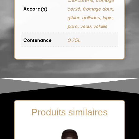
Accord(s)
corsé, fromage doux,
gibier, grillades, lapin,
porc, veau, volaille
Contenance
0.75L
Produits similaires