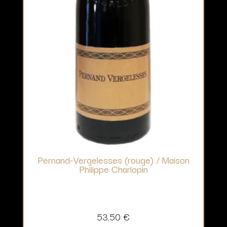
Pernand-Vergelesses (rouge) / Maison
Philippe Charlopin
53,50
€