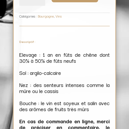
Chaillots
/
Domaine
Xavier
Durand
Catégories :
Bourgogne
,
Vins
Descriptif :
Elevage : 1 an en fûts de chêne dont
30% à 50% de fûts neufs
Sol : argilo-calcaire
Nez : des senteurs intenses comme la
mûre ou le cassis
Bouche : le vin est soyeux et salin avec
des arômes de fruits très mûrs
En cas de commande en ligne, merci
de préciser en commentaire, le