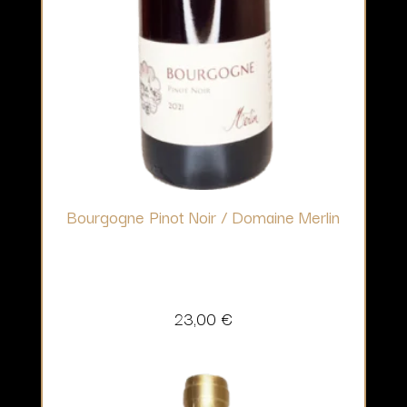
Bourgogne Pinot Noir / Domaine Merlin
23,00
€