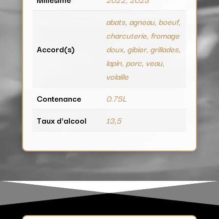
abats, agneau, boeuf,
charcuterie, fromage
Accord(s)
doux, gibier, grillades,
lapin, porc, veau,
volaille
Contenance
0.75L
Taux d'alcool
13,5