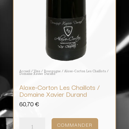
Accueil
/
Vins
/
Bourgogne
/ Aloxe-Corton Les Chaillots /
Domaine Xavier Durand
Aloxe-Corton Les Chaillots /
Domaine Xavier Durand
60,70
€
quantité
de
COMMANDER
Aloxe-
Corton
Les