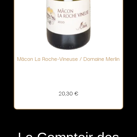
Mâcon La Roche-Vineuse / Domaine Merlin
20,30
€