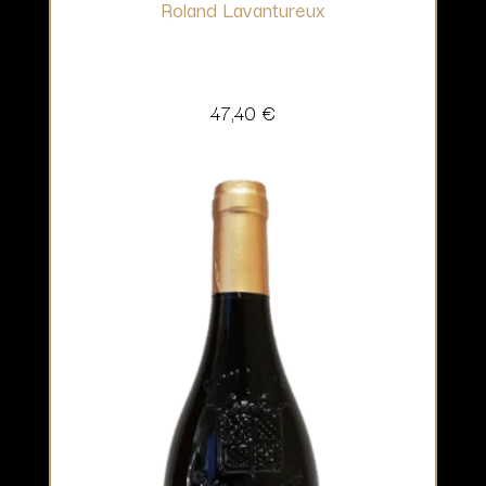
Roland Lavantureux
47,40
€