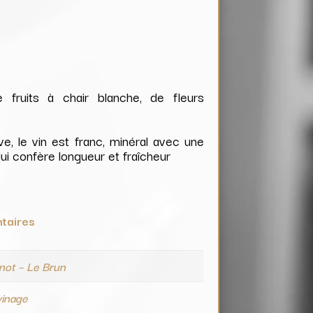
fruits à chair blanche, de fleurs
ve, le vin est franc, minéral avec une
 lui confère longueur et fraîcheur
taires
not – Le Brun
vinage