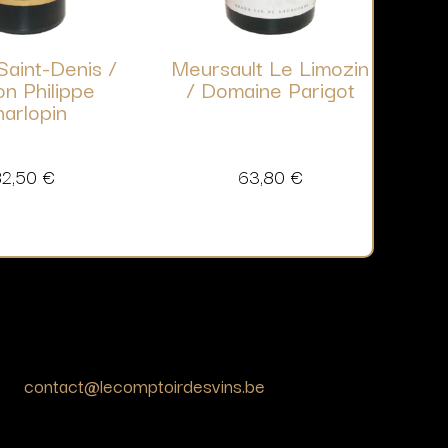
aint-Denis /
Meursault Le Limozin
n Philippe
/ Domaine Parigot
arlopin
82,50
€
63,80
€
contact@lecomptoirdesvins.be