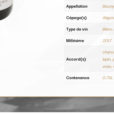
Appellation
Bourg
Cépage(s)
Aligot
Type de vin
Blanc
Millésime
2017
charcu
Accord(s)
lapin,
veau, v
Contenance
0.75L