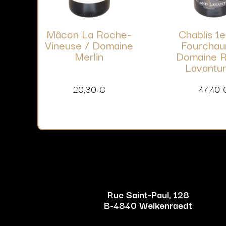
Mâcon La Roche-
Chablis 1e
Vineuse / Domaine
Fourchau
Merlin
Domaine R
Lavantu
20,30
€
47,40
Rue Saint-Paul, 128
B-4840 Welkenraedt