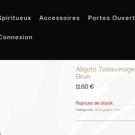
Spiritueux
Accessoires
Portes Ouver
Connexion
Accueil
/
Vins
/
Bourgogne
/ Aligoté
Aligoté Tastevinag
Brun
11,60
€
Rupture de stock
Catégories :
Bourgogne
,
Vins