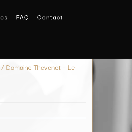
tes
FAQ
Contact
 Tastevinage / Domaine Thévenot – Le Brun
e / Domaine Thévenot – Le