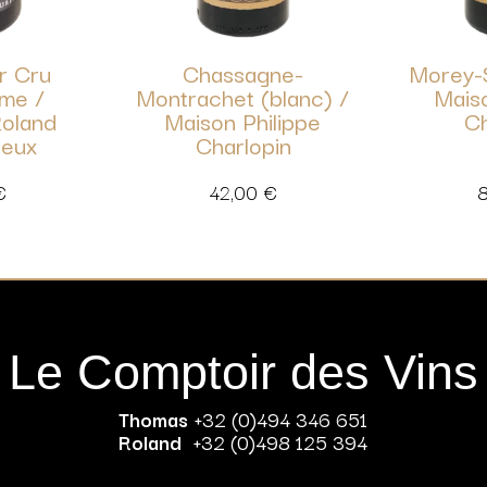
r Cru
Chassagne-
Morey-S
me /
Montrachet (blanc) /
Maiso
oland
Maison Philippe
Ch
reux
Charlopin
€
42,00
€
Le Comptoir des Vins
Thomas
+32 (0)494 346 651
Roland
+32 (0)498 125 394