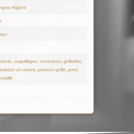
ogne Aligoté
é
 sec
terie, coquillages, crustacés, grillades,
 poisson en sauce, poisson grillé, porc,
olaille