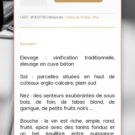
Rabasse
Charavin
UGS :
#002733
Catégories :
Côtes du Rhône
,
Vins
Descriptif :
Elevage : vinification traditionnelle,
élevage en cuve béton
Sol : parcelles situées en haut de
coteaux argilo-calcaire, plein sud
Nez : des senteurs exubérantes de sous
bois, de foin, de tabac blond, de
garrigue, de petits fruits noirs …
Bouche : le vin est riche, ample, rond,
fruité, épicé avec des tanins fondus et
un bel équilibre entre puissance,