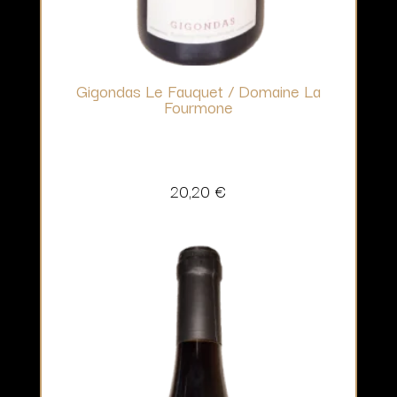
Gigondas Le Fauquet / Domaine La
Fourmone
20,20
€