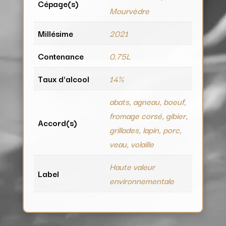
Cépage(s)
Mourvèdre
Millésime
2021
Contenance
0.75L
Taux d'alcool
14%
abats, agneau, boeuf,
fromage corsé, gibier,
Accord(s)
grillades, lapin, porc,
veau, volaille
Haute valeur
Label
environnementale