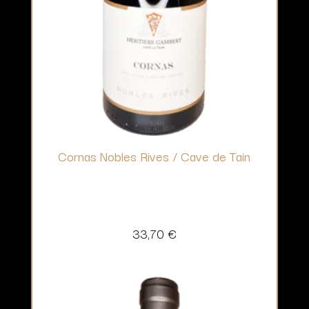
Cornas Nobles Rives / Cave de Tain
33,70
€