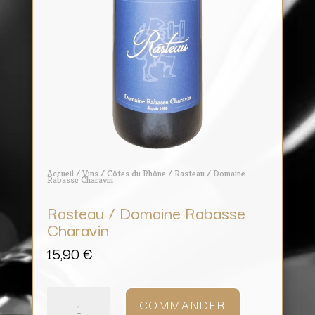
Accueil
/
Vins
/
Côtes du Rhône
/ Rasteau / Domaine
Rabasse Charavin
Rasteau / Domaine Rabasse
Charavin
15,90
€
quantité
de
COMMANDER
Rasteau
/
Domaine