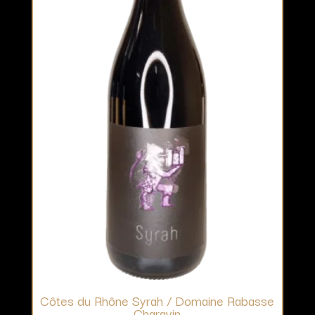
Côtes du Rhône Syrah / Domaine Rabasse
Charavin