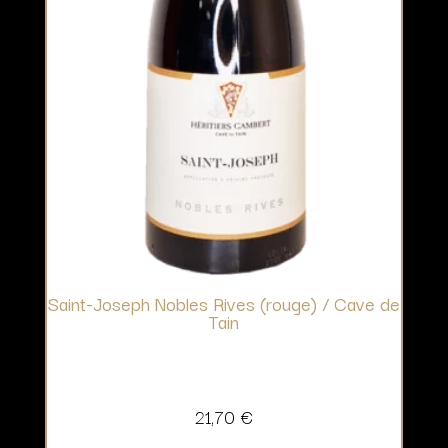
Saint-Joseph Nobles Rives (rouge) / Cave de
Tain
21,70
€