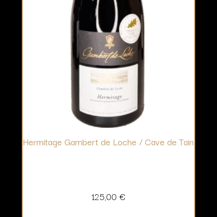
Hermitage Gambert de Loche / Cave de Tain
125,00
€