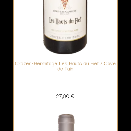
Crozes-Hermitage Les Hauts du Fief / Cave
de Tain
27,00
€