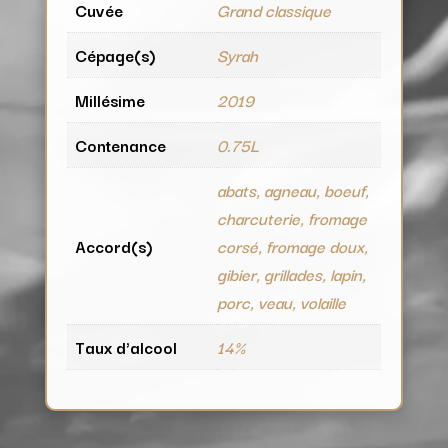
Cuvée
Grand classique
Cépage(s)
Syrah
Millésime
2019
Contenance
0.75L
abats, agneau, boeuf,
charcuterie, fromage
Accord(s)
corsé, fromage doux,
gibier, grillades, lapin,
porc, veau, volaille
Taux d'alcool
14%