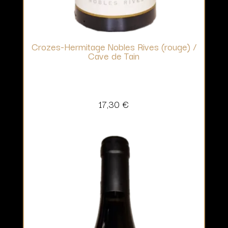
Crozes-Hermitage Nobles Rives (rouge) /
Cave de Tain
17,30
€