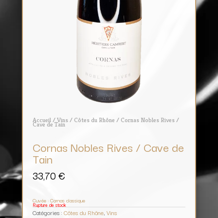
Accueil
/
Vins
/
Côtes du Rhône
/ Cornas Nobles Rives /
Cave de Tain
Cornas Nobles Rives / Cave de
Tain
33,70
€
Cuvée : Cornas classique
Rupture de stock
Catégories :
Côtes du Rhône
,
Vins