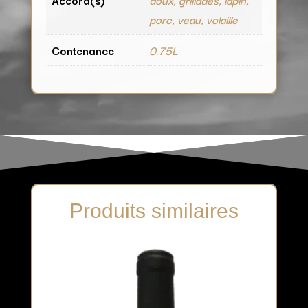
porc, veau, volaille
Contenance
0.75L
Produits similaires