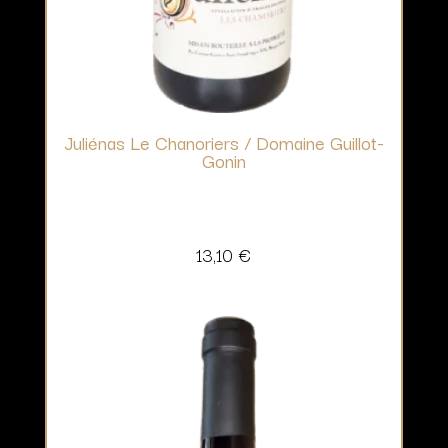
Juliénas Le Chanoriers / Domaine Guillot-
Gonin
13,10
€