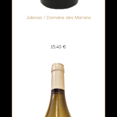
Juliénas / Domaine des Marrans
15,40
€