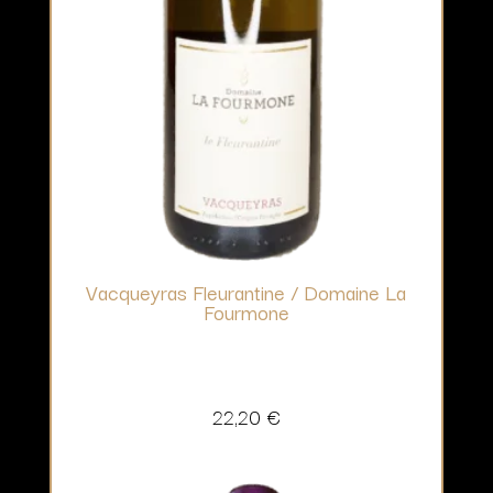
Vacqueyras Fleurantine / Domaine La
Fourmone
22,20
€