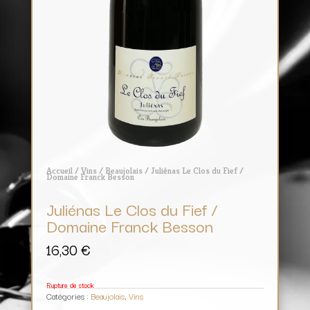
Accueil
/
Vins
/
Beaujolais
/ Juliénas Le Clos du Fief /
Domaine Franck Besson
Juliénas Le Clos du Fief /
Domaine Franck Besson
16,30
€
Rupture de stock
Catégories :
Beaujolais
,
Vins