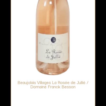
Beaujolais Villages La Rosée de Jullié /
Domaine Franck Besson