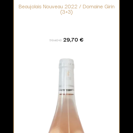
Beaujolais Nouveau 2022 / Domaine Girin
(3+3)
Le prix initial était : 59,40 €.
Le prix actuel est : 29,70 €.
29,70
€
59,40
€