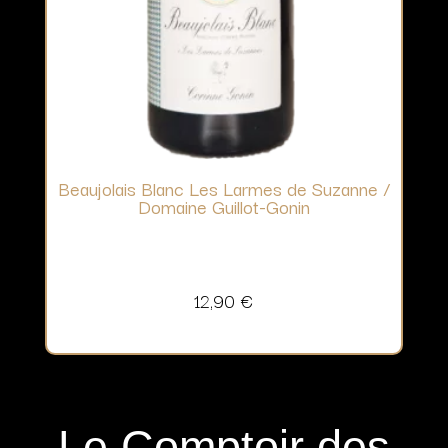
Beaujolais Blanc Les Larmes de Suzanne /
Domaine Guillot-Gonin
12,90
€
Le Comptoir des