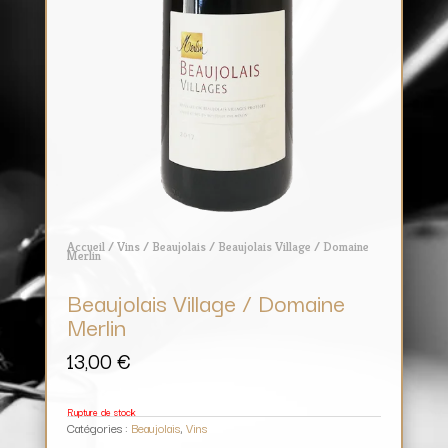
Accueil
/
Vins
/
Beaujolais
/ Beaujolais Village / Domaine
Merlin
Beaujolais Village / Domaine
Merlin
13,00
€
Rupture de stock
Catégories :
Beaujolais
,
Vins