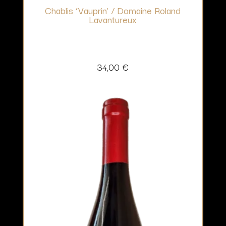
Chablis ‘Vauprin’ / Domaine Roland
Lavantureux
34,00
€