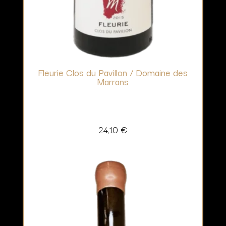
Fleurie Clos du Pavillon / Domaine des
Marrans
24,10
€