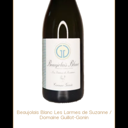
Beaujolais Blanc Les Larmes de Suzanne /
Domaine Guillot-Gonin