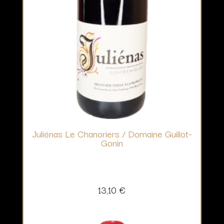
Juliénas Le Chanoriers / Domaine Guillot-
Gonin
13,10
€