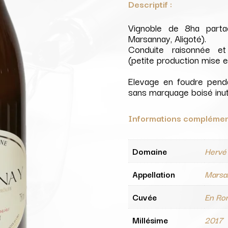
Descriptif :
Vignoble de 8ha partag
Marsannay, Aligoté).
Conduite raisonnée et 
(petite production mise e
Elevage en foudre pendan
sans marquage boisé inutil
Informations complémen
Domaine
Hervé 
Appellation
Marsa
Cuvée
En Ro
Millésime
2017