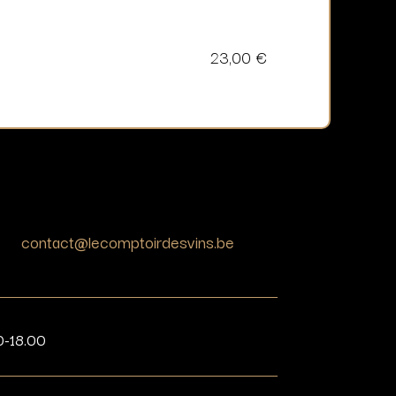
23,00
€
contact@lecomptoirdesvins.be
0-18.00