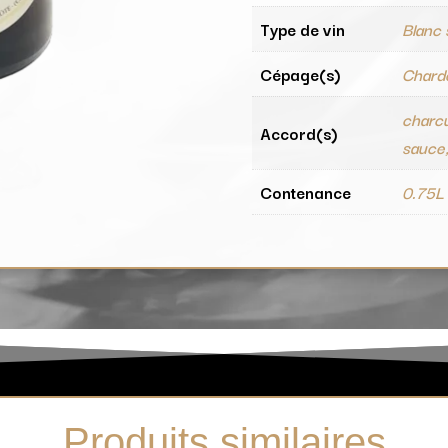
Type de vin
Blanc
Cépage(s)
Chard
charcu
Accord(s)
sauce,
Contenance
0.75L
Produits similaires