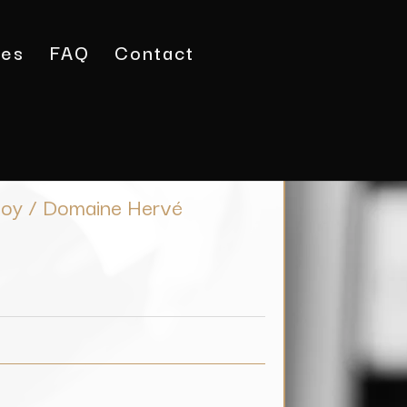
tes
FAQ
Contact
nay En Ronsoy / Domaine Hervé Charlopin
oy / Domaine Hervé