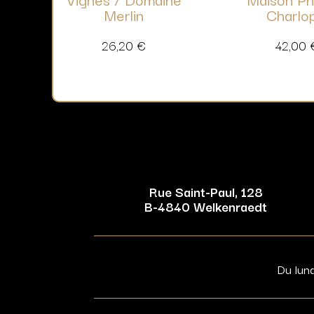
Merlin
Charlo
26,20
€
42,00
Rue Saint-Paul, 128
B-4840 Welkenraedt
Du lun