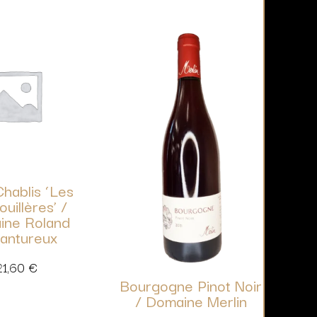
Chablis ‘Les
uillères’ /
ine Roland
antureux
21,60
€
Bourgogne Pinot Noir
/ Domaine Merlin