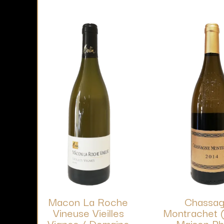
Macon La Roche
Chassag
Vineuse Vieilles
Montrachet (
Vignes / Domaine
Maison Ph