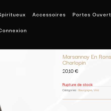
Spiritueux
Accessoires
Portes Ouver
Connexion
Accueil
/
Vins
/
Bourgogne
/ Marsan
Marsannay En Rons
Charlopin
20,10
€
Rupture de stock
Catégories :
Bourgogne
,
Vins