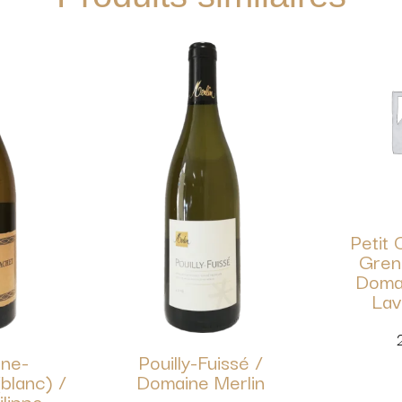
Petit 
Greno
Doma
Lav
ne-
Pouilly-Fuissé /
blanc) /
Domaine Merlin
ilippe