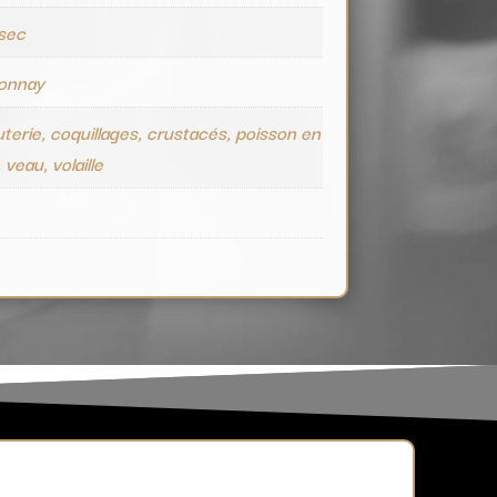
 sec
onnay
terie, coquillages, crustacés, poisson en
 veau, volaille