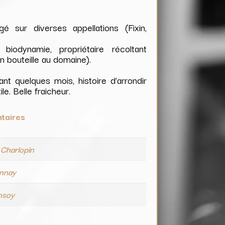
é sur diverses appellations (Fixin,
biodynamie, propriétaire récoltant
n bouteille au domaine).
t quelques mois, histoire d’arrondir
e. Belle fraicheur.
taires
Charlopin
nnay
nsoy