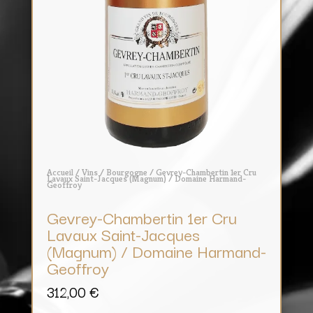
Accueil
/
Vins
/
Bourgogne
/ Gevrey-Chambertin 1er Cru
Lavaux Saint-Jacques (Magnum) / Domaine Harmand-
Geoffroy
Gevrey-Chambertin 1er Cru
Lavaux Saint-Jacques
(Magnum) / Domaine Harmand-
Geoffroy
312,00
€