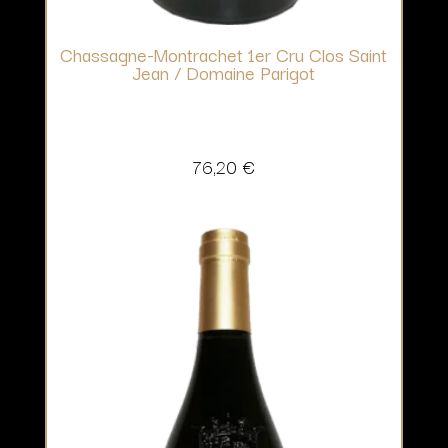
Chassagne-Montrachet 1er Cru Clos Saint
Jean / Domaine Parigot
76,20
€