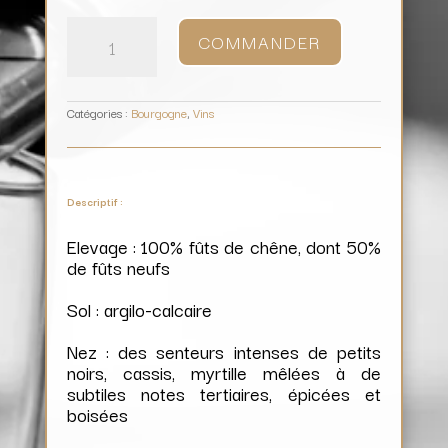
quantité
de
COMMANDER
Gevrey-
Chambertin
1er
Cru
Lavaux
Saint-
Jacques
(Magnum)
/
Catégories :
Bourgogne
,
Vins
Domaine
Harmand-
Geoffroy
Descriptif :
Elevage : 100% fûts de chêne, dont 50%
de fûts neufs
Sol : argilo-calcaire
Nez : des senteurs intenses de petits
noirs, cassis, myrtille mêlées à de
subtiles notes tertiaires, épicées et
boisées