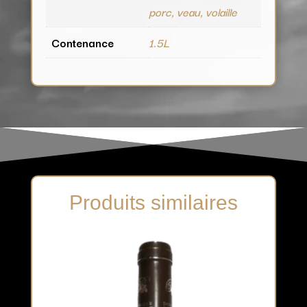
porc, veau, volaille
Contenance
1.5L
Produits similaires