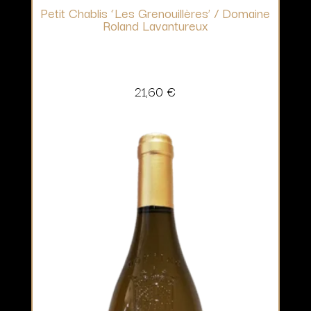
Petit Chablis ‘Les Grenouillères’ / Domaine
Roland Lavantureux
21,60
€