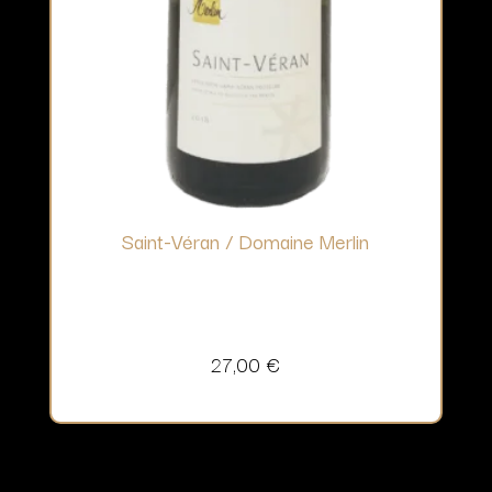
Saint-Véran / Domaine Merlin
27,00
€