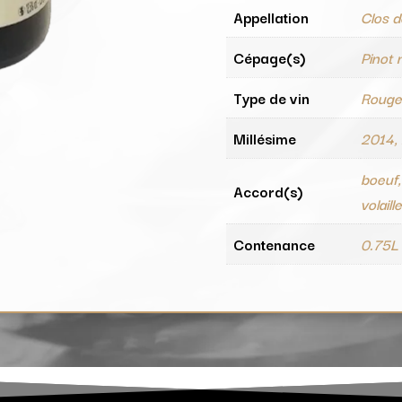
Appellation
Clos 
Cépage(s)
Pinot 
Type de vin
Roug
Millésime
2014,
boeuf,
Accord(s)
volaill
Contenance
0.75L