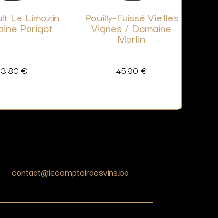
lt Le Limozin
Pouilly-Fuissé Vieilles
ine Parigot
Vignes / Domaine
Merlin
63,80
€
45,90
€
contact@lecomptoirdesvins.be