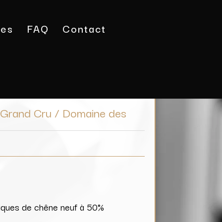
tes
FAQ
Contact
es Lambrays Grand Cru / Domaine des Lambrays
 Grand Cru / Domaine des
riques de chêne neuf à 50%