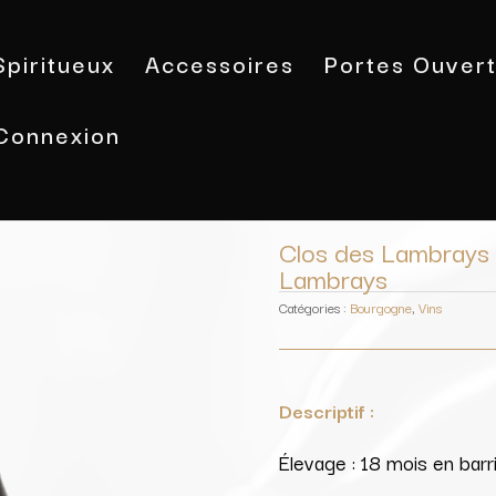
Spiritueux
Accessoires
Portes Ouver
Connexion
Accueil
/
Vins
/
Bourgogne
/ Clos d
Clos des Lambrays
Lambrays
Catégories :
Bourgogne
,
Vins
Descriptif :
Élevage : 18 mois en bar