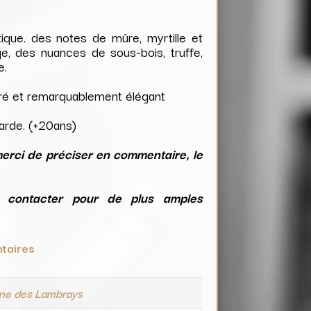
ique. des notes de mûre, myrtille et
ge, des nuances de sous-bois, truffe,
e.
ré et remarquablement élégant
garde. (+20ans)
rci de préciser en commentaire, le
 contacter pour de plus amples
taires
ne des Lambrays