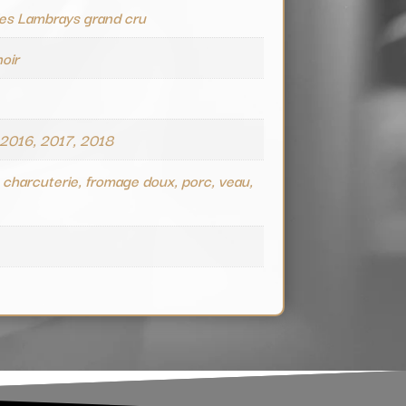
des Lambrays grand cru
noir
e
 2016, 2017, 2018
 charcuterie, fromage doux, porc, veau,
e