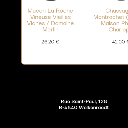
Macon La Roche
Chassag
Vineuse Vieilles
Montrachet (
Vignes / Domaine
Maison Ph
Merlin
Charlo
26,20
€
42,00
Rue Saint-Paul, 128
B-4840 Welkenraedt