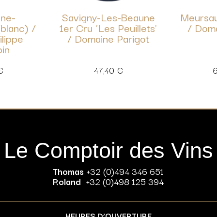
ne-
Savigny-Les-Beaune
Meursau
blanc) /
1er Cru ‘Les Peuillets’
/ Doma
ilippe
/ Domaine Parigot
pin
€
47,40
€
Le Comptoir des Vins
Thomas
+32 (0)494 346 651
Roland
+32 (0)498 125 394
HEURES D’OUVERTURE