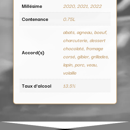
Millésime
2020, 2021, 2022
Contenance
0.75L
abats, agneau, boeuf,
charcuterie, dessert
chocolaté, fromage
Accord(s)
corsé, gibier, grillades,
lapin, porc, veau,
volaille
Taux d'alcool
13.5%