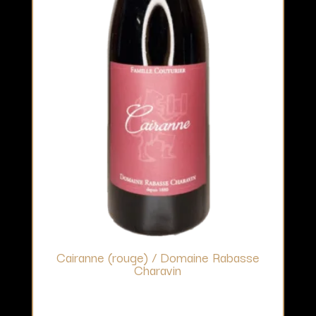
Cairanne (rouge) / Domaine Rabasse
Charavin