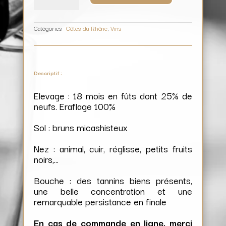
/
Domaine
de
Rosiers
Catégories :
Côtes du Rhône
,
Vins
Descriptif :
Elevage : 18 mois en fûts dont 25% de
neufs. Eraflage 100%
Sol : bruns micashisteux
Nez : animal, cuir, réglisse, petits fruits
noirs,…
Bouche : des tannins biens présents,
une belle concentration et une
remarquable persistance en finale
En cas de commande en ligne, merci