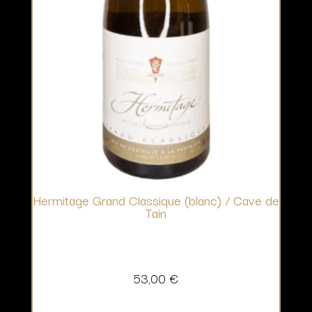
Hermitage Grand Classique (blanc) / Cave de
Tain
53,00
€