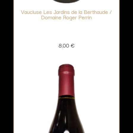
Vaucluse Les Jardins de la Berthaude /
Domaine Roger Perrin
8,00
€