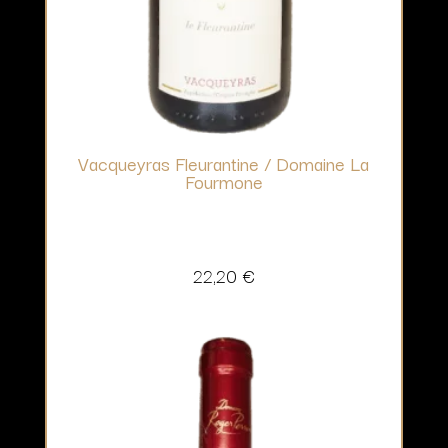
Vacqueyras Fleurantine / Domaine La
Fourmone
22,20
€