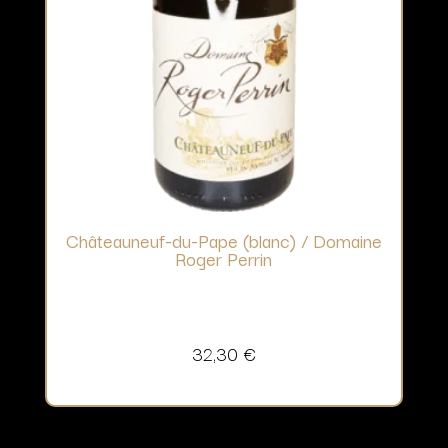
Châteauneuf-du-Pape (blanc) / Domaine
Roger Perrin
32,30
€