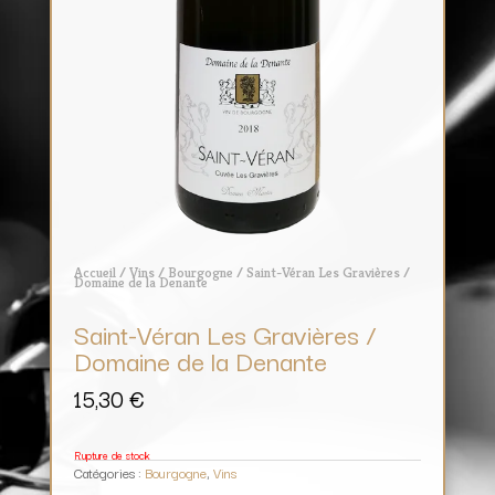
Accueil
/
Vins
/
Bourgogne
/ Saint-Véran Les Gravières /
Domaine de la Denante
Saint-Véran Les Gravières /
Domaine de la Denante
15,30
€
Rupture de stock
Catégories :
Bourgogne
,
Vins