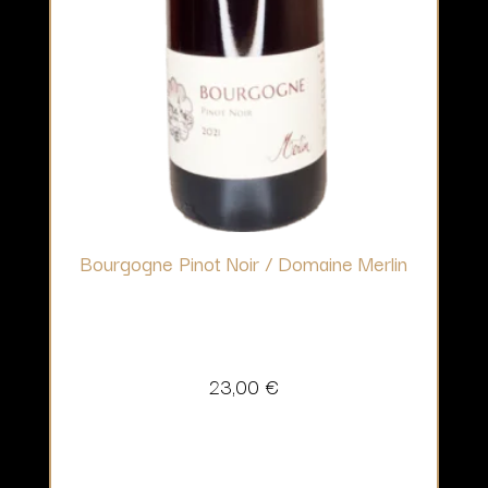
Bourgogne Pinot Noir / Domaine Merlin
23,00
€