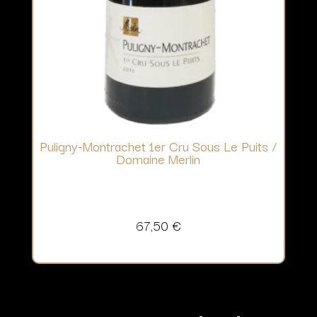
Puligny-Montrachet 1er Cru Sous Le Puits /
Domaine Merlin
67,50
€