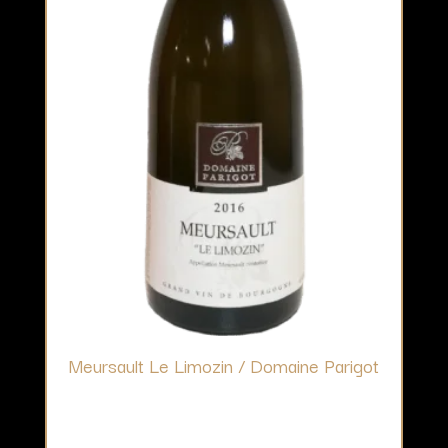
Meursault Le Limozin / Domaine Parigot