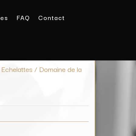
tes
FAQ
Contact
Davayé Les Echelattes / Domaine de la Denante
chelattes / Domaine de la