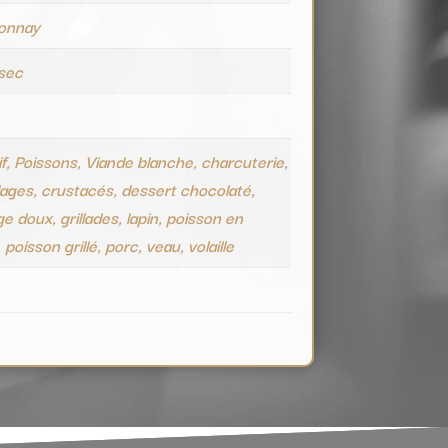
onnay
 sec
if, Poissons, Viande blanche, charcuterie,
lages, crustacés, dessert chocolaté,
e doux, grillades, lapin, poisson en
poisson grillé, porc, veau, volaille