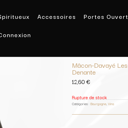
Spiritueux
Accessoires
Portes Ouver
Connexion
Accueil
/
Vins
/
Bourgogne
/ Mâcon-
Mâcon-Davayé Les E
Denante
12,60
€
Rupture de stock
Catégories :
Bourgogne
,
Vins