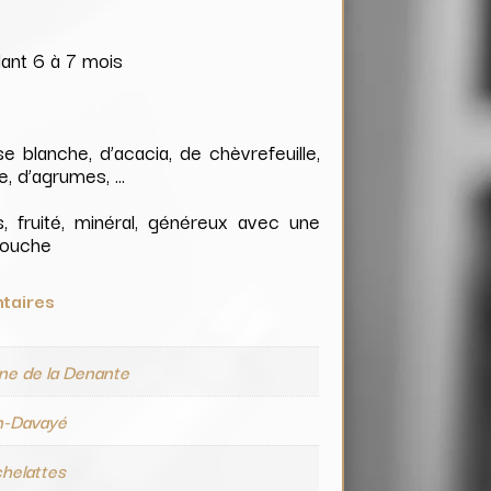
dant 6 à 7 mois
 blanche, d’acacia, de chèvrefeuille,
le, d’agrumes, …
s, fruité, minéral, généreux avec une
 bouche
taires
ne de la Denante
-Davayé
helattes