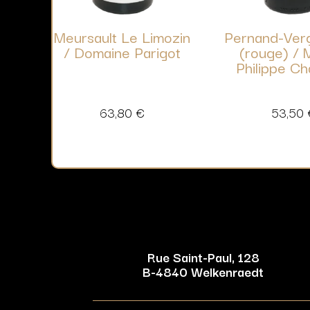
Meursault Le Limozin
Pernand-Ver
/ Domaine Parigot
(rouge) / 
Philippe Ch
63,80
€
53,50
Rue Saint-Paul, 128
B-4840 Welkenraedt