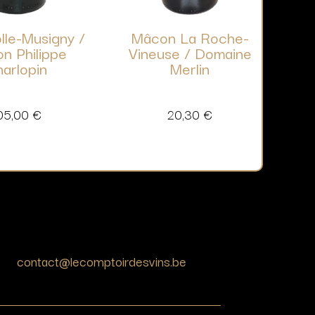
le-Musigny /
Mâcon La Roche-
n Philippe
Vineuse / Domaine
arlopin
Merlin
05,00
€
20,30
€
contact@lecomptoirdesvins.be