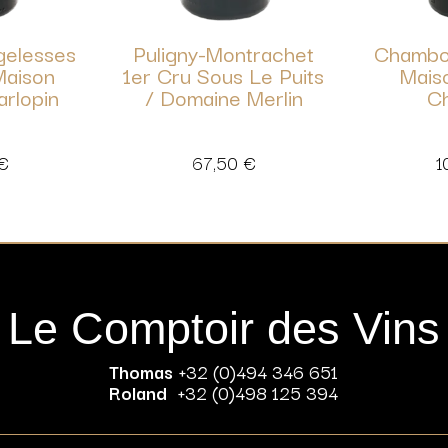
gelesses
Puligny-Montrachet
Chambol
Maison
1er Cru Sous Le Puits
Maiso
arlopin
/ Domaine Merlin
Ch
€
67,50
€
1
Le Comptoir des Vins
Thomas
+32 (0)494 346 651
Roland
+32 (0)498 125 394