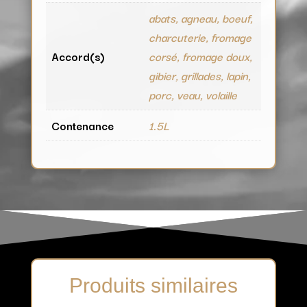
abats, agneau, boeuf,
charcuterie, fromage
Accord(s)
corsé, fromage doux,
gibier, grillades, lapin,
porc, veau, volaille
Contenance
1.5L
Produits similaires