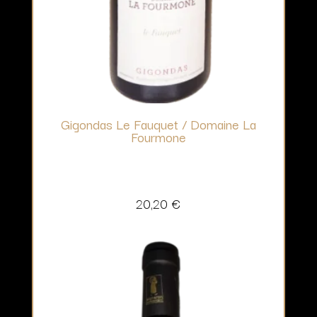
Gigondas Le Fauquet / Domaine La
Fourmone
20,20
€