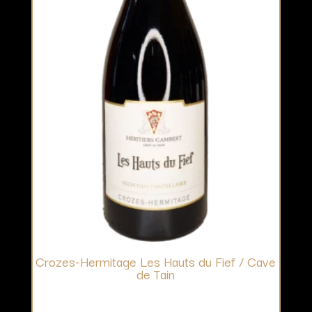
Crozes-Hermitage Les Hauts du Fief / Cave
de Tain