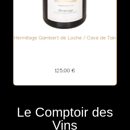
Hermitage Gambert de Loche / Cave de Tain
125,00
€
Le Comptoir des
Vins