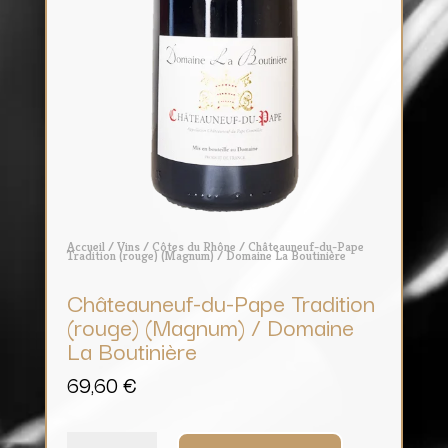
Accueil
/
Vins
/
Côtes du Rhône
/ Châteauneuf-du-Pape
Tradition (rouge) (Magnum) / Domaine La Boutinière
Châteauneuf-du-Pape Tradition
(rouge) (Magnum) / Domaine
La Boutinière
69,60
€
quantité
de