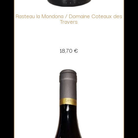
Rasteau la Mondona / Domaine Coteaux des
Travers
18,70
€