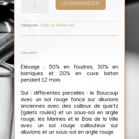
COMMANDER
Châteauneuf-
du-
Pape
Tradition
(rouge)
(Magnum)
/
Domaine
La
Catégories :
Côtes du Rhône
,
Vins
Boutinière
Descriptif :
Elevage : 50% en foudres, 30% en
barriques et 20% en cuve béton
pendant 12 mois
Sol : différentes parcelles : le Boucoup
avec un sol rouge foncé sur alluvions
anciennes avec des cailloux de quartz
(galets roulés) et un sous-sol en argile
rouge, les Marines et le Bois de la Ville
avec un sol rouge caillouteux sur
alluvions et un sous-sol en argile rouge