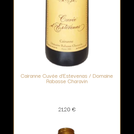
Cairanne Cuvée d’Estevenas / Domaine
Rabasse Charavin
21,20
€