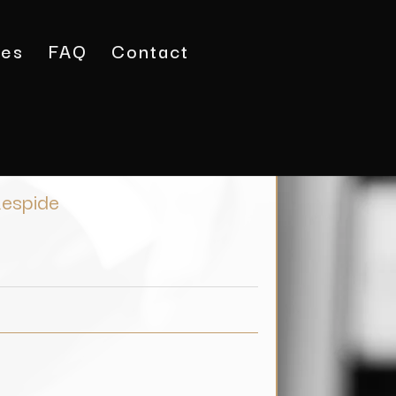
tes
FAQ
Contact
 Château Respide
Respide