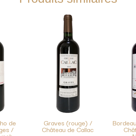
cho de
Graves (rouge) /
Bordeau
ges /
Château de Callac
Châ
ynch-
N