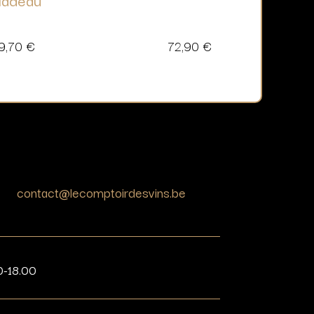
9,70
€
72,90
€
contact@lecomptoirdesvins.be
0-18.00