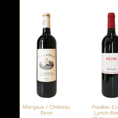
Margaux / Château
Pauillac E
Siran
Lynch-Ba
Château L