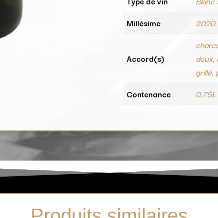
Type de vin
Blanc
Millésime
2020
charcu
Accord(s)
doux, 
grillé,
Contenance
0.75L
Produits similaires