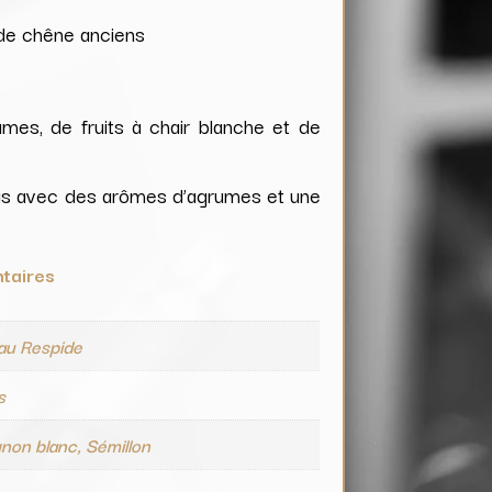
 de chêne anciens
mes, de fruits à chair blanche et de
frais avec des arômes d’agrumes et une
taires
au Respide
s
non blanc, Sémillon