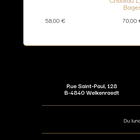
Bage
58,00
€
70,00
Rue Saint-Paul, 128
B-4840 Welkenraedt
Du lun