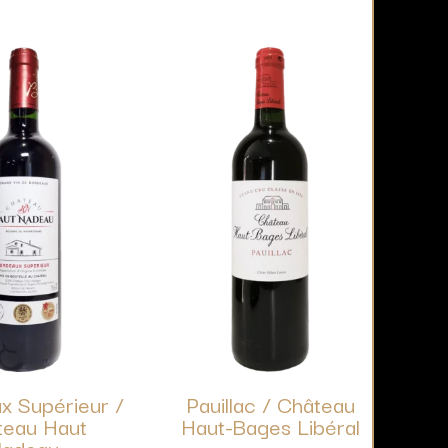
x Supérieur /
Pauillac / Château
teau Haut
Haut-Bages Libéral
adeau