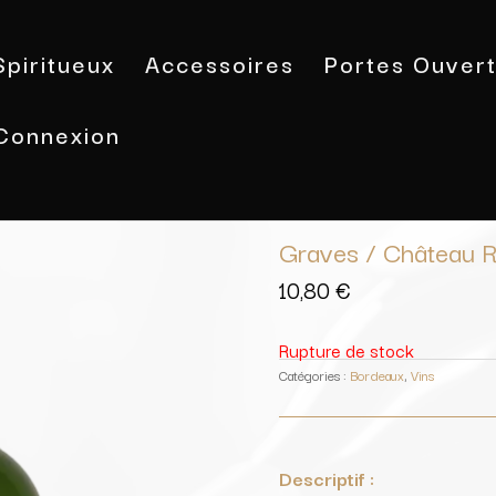
Spiritueux
Accessoires
Portes Ouver
Connexion
Accueil
/
Vins
/
Bordeaux
/ Graves /
Graves / Château 
10,80
€
Rupture de stock
Catégories :
Bordeaux
,
Vins
Descriptif :