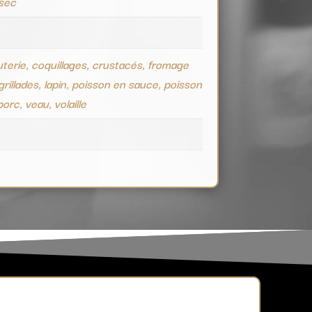
 sec
terie, coquillages, crustacés, fromage
grillades, lapin, poisson en sauce, poisson
 porc, veau, volaille