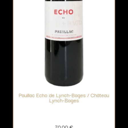
Pauillac Echo de Lynch-Bages / Château
Lynch-Bages
70,00
€