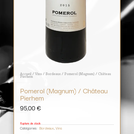
Accueil
/
Vins
/
Bordeaux
/ Pomerol (Magnum) / Château
Pierhem
Pomerol (Magnum) / Château
Pierhem
95,00
€
Rupture de stock
Catégories :
Bordeaux
,
Vins