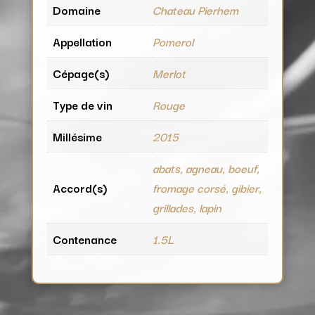
Domaine
Chateau Pierhem
Appellation
Pomerol
Cépage(s)
Merlot
Type de vin
Rouge
Millésime
2015
abats, agneau, boeuf,
Accord(s)
fromage corsé, gibier,
grillades, lapin
Contenance
1.5L