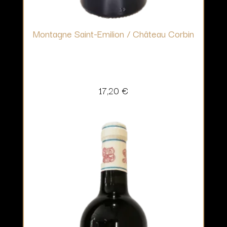
Montagne Saint-Emilion / Château Corbin
17,20
€