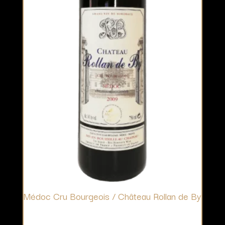
Médoc Cru Bourgeois / Château Rollan de By