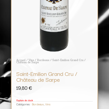
Accueil
/
Vins
/
Bordeaux
/ Saint-Emilion Grand Cru /
Château de Sarpe
Saint-Emilion Grand Cru /
Château de Sarpe
19,80
€
Rupture de stock
Catégories :
Bordeaux
,
Vins