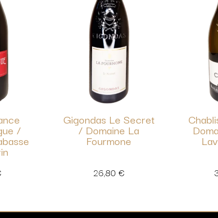
rance
Gigondas Le Secret
Chabli
gue /
/ Domaine La
Doma
abasse
Fourmone
Lav
in
€
26,80
€