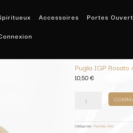
Spiritueux
Accessoires
Portes Ouver
Connexion
Accueil
/
Vins
/
Pouilles
/ Puglia IGP
Puglia IGP Rosato 
10,50
€
quantité
de
COMM
Puglia
IGP
Rosato
/
Epicuro
Catégories :
Pouilles
,
Vins