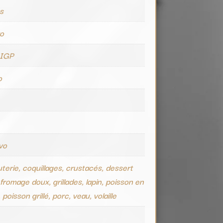
es
ro
 IGP
o
ivo
terie, coquillages, crustacés, dessert
, fromage doux, grillades, lapin, poisson en
poisson grillé, porc, veau, volaille