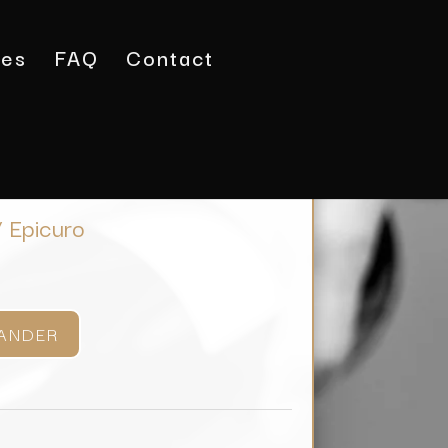
tes
FAQ
Contact
 Rosato / Epicuro
/ Epicuro
ANDER