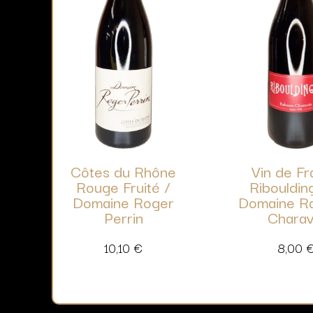
Côtes du Rhône
Vin de F
Rouge Fruité /
Ribouldin
Domaine Roger
Domaine R
Perrin
Charav
10,10
€
8,00