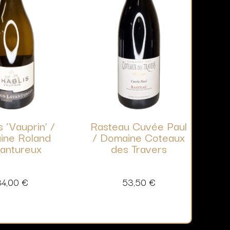
s ‘Vauprin’ /
Rasteau Cuvée Paul
ine Roland
/ Domaine Coteaux
antureux
des Travers
34,00
€
53,50
€