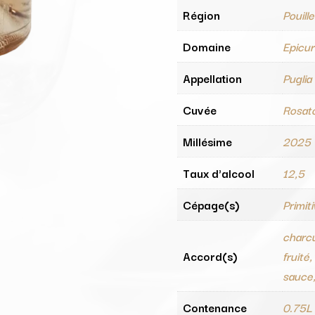
Région
Pouill
Domaine
Epicu
Appellation
Puglia
Cuvée
Rosat
Millésime
2025
Taux d'alcool
12,5
Cépage(s)
Primit
charcu
Accord(s)
fruité
sauce, 
Contenance
0.75L