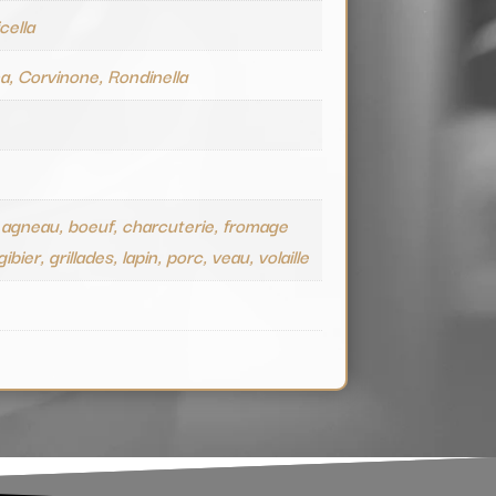
cella
a, Corvinone, Rondinella
e
 agneau, boeuf, charcuterie, fromage
ibier, grillades, lapin, porc, veau, volaille