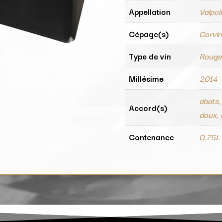
Appellation
Valpoli
Cépage(s)
Corvin
Type de vin
Roug
Millésime
2014
abats,
Accord(s)
doux, g
Contenance
0.75L