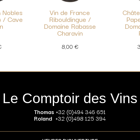
h Nobles
Vin de France
Châte
) / Cave
Ribouldingue /
Pape
in
Domaine Rabasse
Doma
Charavin
€
8,00
€
Le Comptoir des Vins
Thomas
+32 (0)494 346 651
Roland
+32 (0)498 125 394