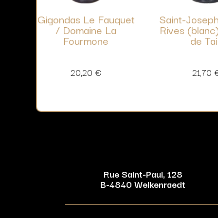
Gigondas Le Fauquet
Saint-Josep
/ Domaine La
Rives (blanc
Fourmone
de Ta
20,20
€
21,70
Rue Saint-Paul, 128
B-4840 Welkenraedt