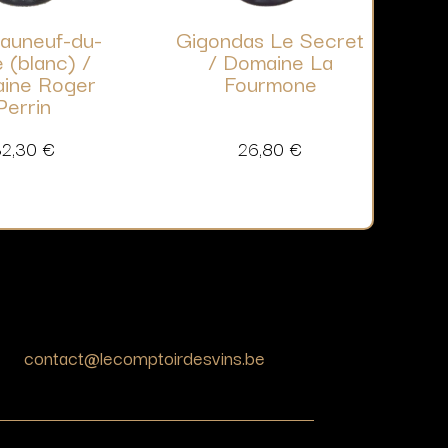
auneuf-du-
Gigondas Le Secret
 (blanc) /
/ Domaine La
ine Roger
Fourmone
Perrin
32,30
€
26,80
€
contact@lecomptoirdesvins.be