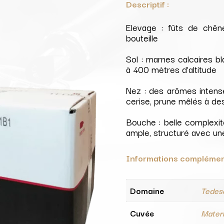
Descriptif :
128,40 €.
100
Elevage : fûts de chê
bouteille
Sol : marnes calcaires b
à 400 mètres d’altitude
Nez : des arômes intenses
cerise, prune mêlés à de
Bouche : belle complexité
ample, structuré avec une
Informations complémen
Domaine
Tedes
Cuvée
Mater