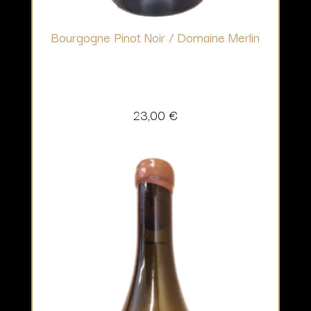
Bourgogne Pinot Noir / Domaine Merlin
23,00
€