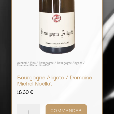
Accueil
/
Vins
/
Bourgogne
/ Bourgogne Aligoté /
Domaine Michel Noëllat
Bourgogne Aligoté / Domaine
Michel Noëllat
18,60
€
quantité
de
COMMANDER
Bourgogne
Aligoté
/