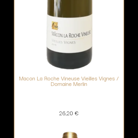
Macon La Roche Vineuse Vieilles Vignes /
Domaine Merlin
26,20
€