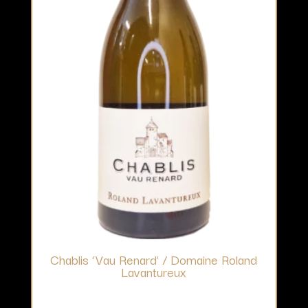
Chablis ‘Vau Renard’ / Domaine Roland
Lavantureux