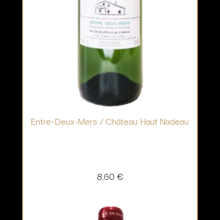
Entre-Deux-Mers / Château Haut Nadeau
8,60
€