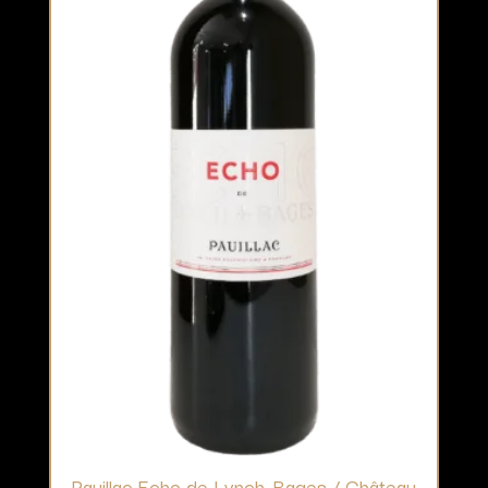
Pauillac Echo de Lynch-Bages / Château