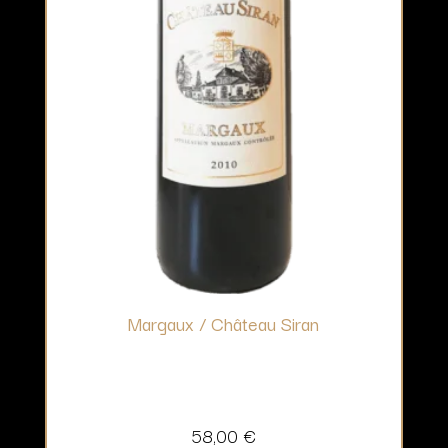
Margaux / Château Siran
58,00
€