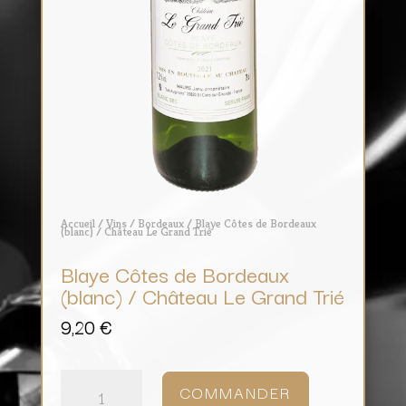
Accueil
/
Vins
/
Bordeaux
/ Blaye Côtes de Bordeaux
(blanc) / Château Le Grand Trié
Blaye Côtes de Bordeaux
(blanc) / Château Le Grand Trié
9,20
€
quantité
de
COMMANDER
Blaye
Côtes
de