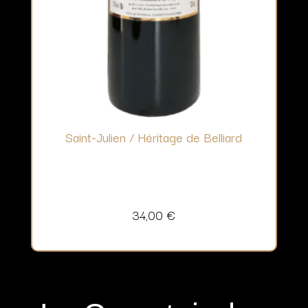
Saint-Julien / Héritage de Belliard
34,00
€