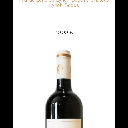
Lynch-Bages
70,00
€