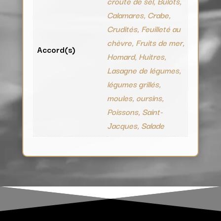
croute de sel, Bulots,
Calamares, Crabe,
Crudités, Feuilleté au
chèvre, Fruits de mer,
Accord(s)
Homard, Huitres,
Lasagne de légumes,
légumes grillés,
moules, oursins,
Poissons, Saint-
Jacques, Salade