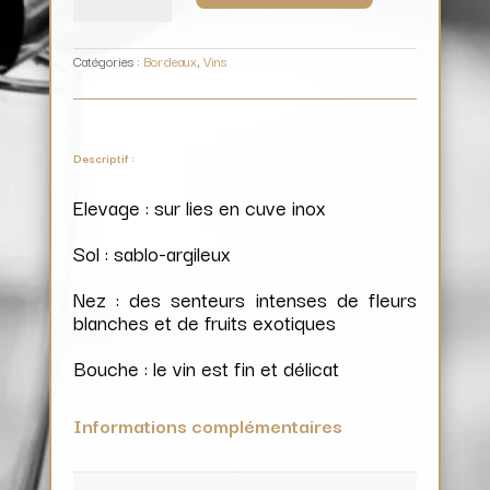
Bordeaux
(blanc)
/
Château
Le
Grand
Catégories :
Bordeaux
,
Vins
Trié
Descriptif :
Elevage : sur lies en cuve inox
Sol : sablo-argileux
Nez : des senteurs intenses de fleurs
blanches et de fruits exotiques
Bouche : le vin est fin et délicat
Informations complémentaires