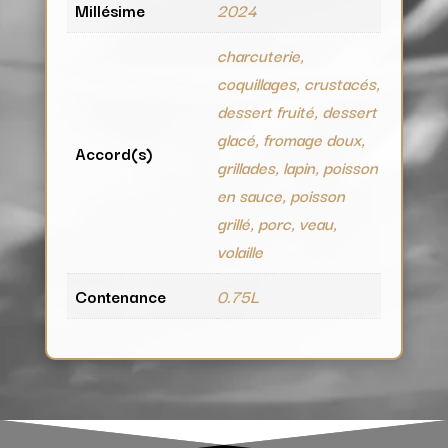
Millésime
2024
charcuterie,
coquillages, crustacés,
dessert fruité, dessert
glacé, fromage doux,
Accord(s)
grillades, lapin, poisson
en sauce, poisson
grillé, porc, veau,
volaille
Contenance
0.75L