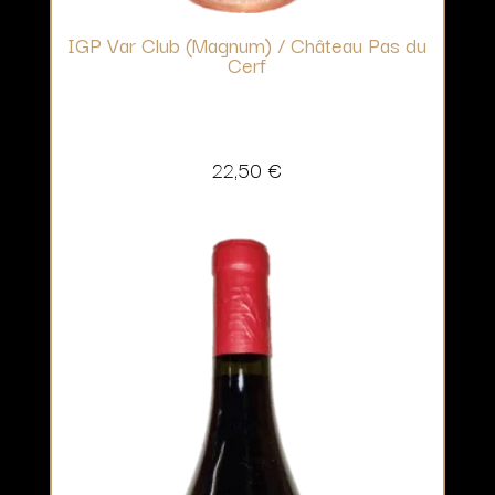
IGP Var Club (Magnum) / Château Pas du
Cerf
22,50
€