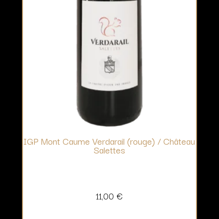
IGP Mont Caume Verdarail (rouge) / Château
Salettes
11,00
€