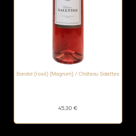
Bandol (rosé) (Magnum) / Château Salettes
45,30
€