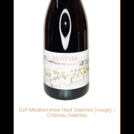
IGP Méditerranée Haut Salettes (rouge) /
Château Salettes