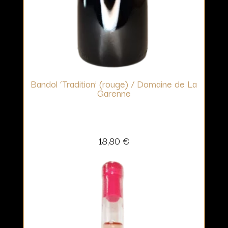
Bandol ‘Tradition’ (rouge) / Domaine de La
Garenne
18,80
€