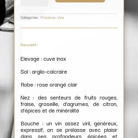
/
Domaine
de
La
Garenne
Catégories :
Provence
,
Vins
Descriptif :
Elevage : cuve inox
Sol : argilo-calcraire
Robe : rose orangé clair
Nez : des senteurs de fruits rouges,
fraise, groseille, d’agrumes, de citron,
d’épices et de minéralité
Bouche : un vin assez viril, généreux,
expressif, on se prélasse avec plaisir
dans ses profondeurs épicées et