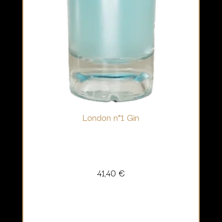
London n°1 Gin
41,40
€