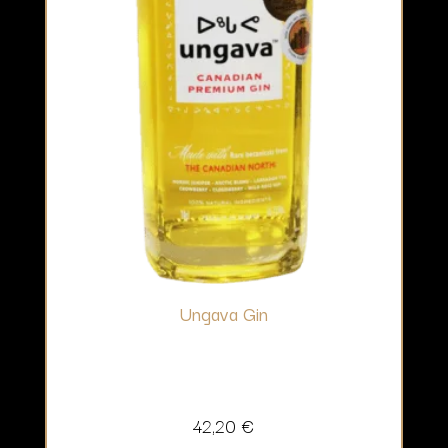
Ungava Gin
42,20
€