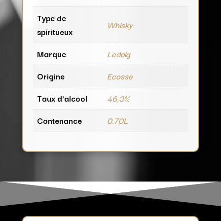
Type de
Whisky
spiritueux
Marque
Ledaig
Origine
Ecosse
Taux d'alcool
46,3%
Contenance
0.70L