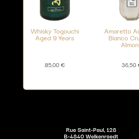
Whisky Togouchi
Amaretto Ad
Aged 9 Years
Bianco Cr
Almon
85,00
€
36,50
Rue Saint-Paul, 128
B-4840 Welkenraedt