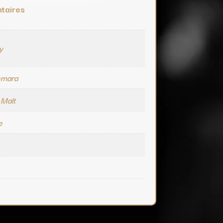
taires
y
mara
 Malt
e