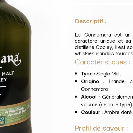
Descriptif :
Le Connemara est un w
caractère unique et sa p
distillerie Cooley, il es
whiskies irlandais tourbés
Caractéristiques :
Type
: Single Malt
Origine
: Irlande, p
Connemara
Alcool
: Généralemen
volume (selon le type)
Couleur
: Ambre doré
Profil de saveur :