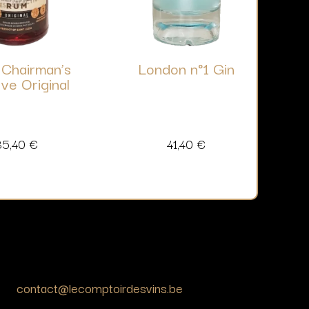
Chairman’s
London n°1 Gin
ve Original
35,40
€
41,40
€
contact@lecomptoirdesvins.be