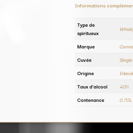
Informations complémen
Type de
Whisk
spiritueux
Marque
Conne
Cuvée
Single
Origine
Irland
Taux d'alcool
40%
Contenance
0.70L