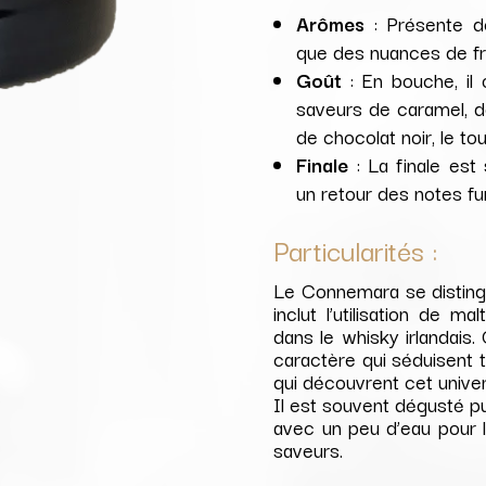
Arômes
: Présente de
que des nuances de fru
Goût
: En bouche, il
saveurs de caramel, de 
de chocolat noir, le to
Finale
: La finale est
un retour des notes f
Particularités :
Le Connemara se disting
inclut l’utilisation de m
dans le whisky irlandais.
caractère qui séduisent 
qui découvrent cet univer
Il est souvent dégusté p
avec un peu d’eau pour 
saveurs.