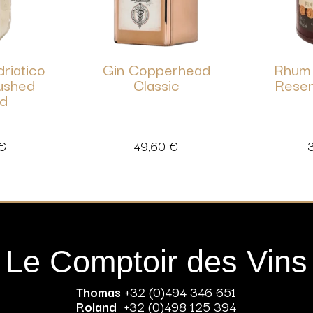
riatico
Gin Copperhead
Rhum 
ushed
Classic
Reser
d
€
49,60
€
Le Comptoir des Vins
Thomas
+32 (0)494 346 651
Roland
+32 (0)498 125 394