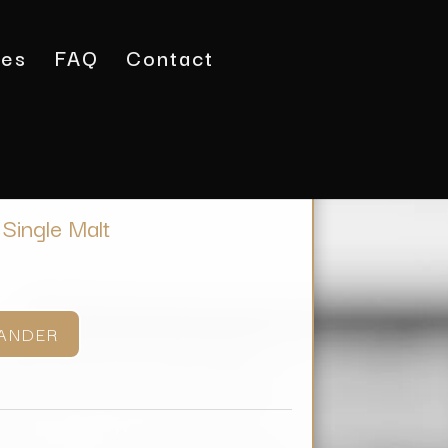
tes
FAQ
Contact
ky Connemara Single Malt
Single Malt
ANDER