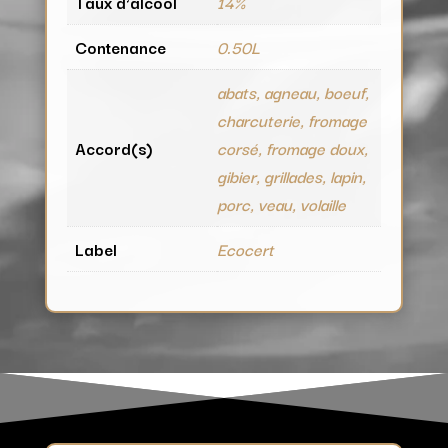
Taux d'alcool
14%
Contenance
0.50L
abats, agneau, boeuf,
charcuterie, fromage
Accord(s)
corsé, fromage doux,
gibier, grillades, lapin,
porc, veau, volaille
Label
Ecocert