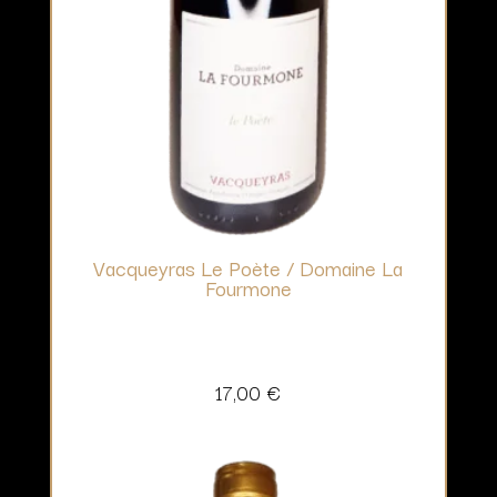
Vacqueyras Le Poète / Domaine La
Fourmone
17,00
€