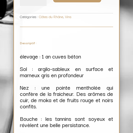
(0.5L)
/
Domaine
La
Fourmone
Catégories :
Côtes du Rhône
,
Vins
Descriptif :
élevage : 1 an cuves béton
Sol : argilo-sableux en surface et
marneux gris en profondeur
Nez : une pointe mentholée qui
confère de la fraicheur. Des arômes de
cuir, de moka et de fruits rouge et noirs
confits.
Bouche : les tannins sont soyeux et
révèlent une belle persistance.