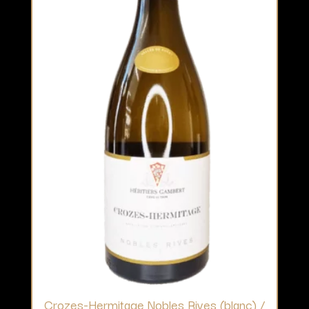
Crozes-Hermitage Nobles Rives (blanc) /