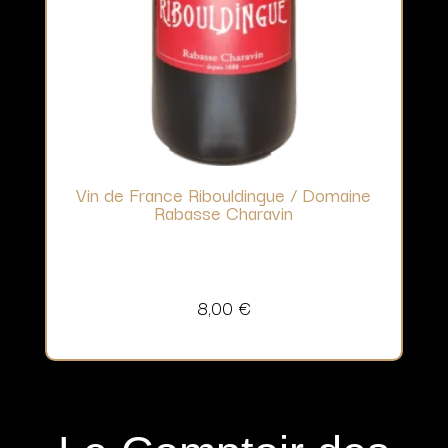
Vin de France Ribouldingue / Domaine
Rabasse Charavin
8,00
€