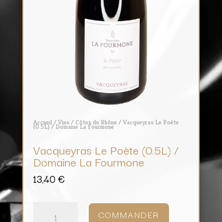
Accueil
/
Vins
/
Côtes du Rhône
/ Vacqueyras Le Poète
(0.5L) / Domaine La Fourmone
Vacqueyras Le Poète (0.5L) /
Domaine La Fourmone
13,40
€
quantité
de
COMMANDER
Vacqueyras
Le
Poète