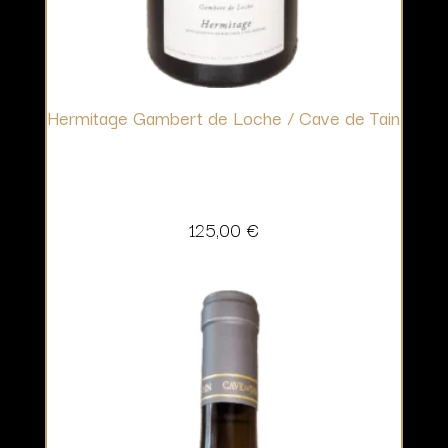
Hermitage Gambert de Loche / Cave de Tain
125,00
€