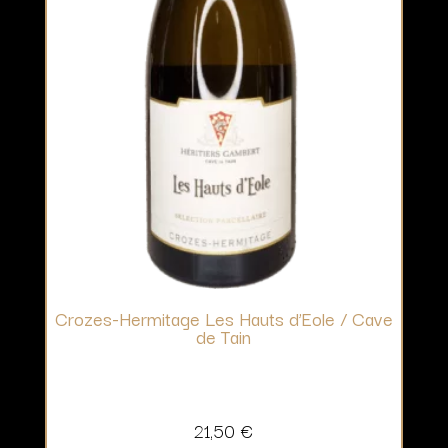
Crozes-Hermitage Les Hauts d’Eole / Cave
de Tain
21,50
€