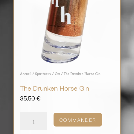
Accueil
/
Spiritueux
/
Gin
/ The Drunken Horse Gin
The Drunken Horse Gin
35,50
€
quantité
de
COMMANDER
The
Drunken
Horse
Gin