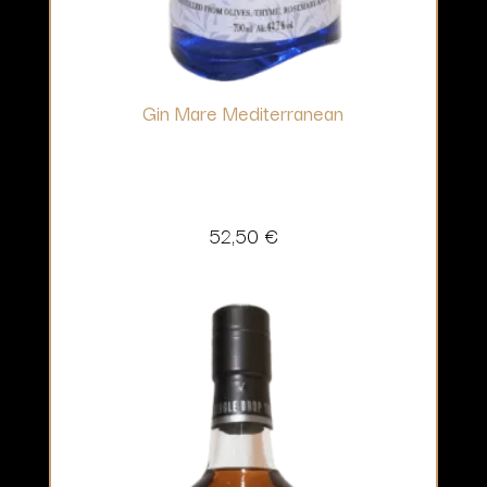
Gin Mare Mediterranean
52,50
€