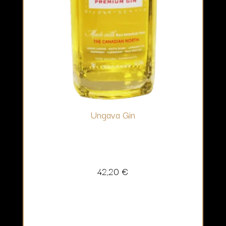
Ungava Gin
42,20
€