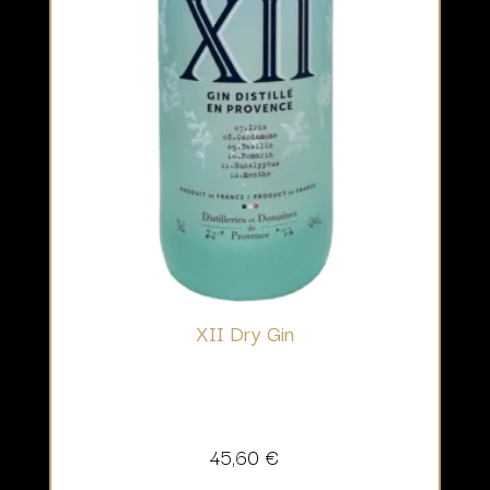
XII Dry Gin
45,60
€