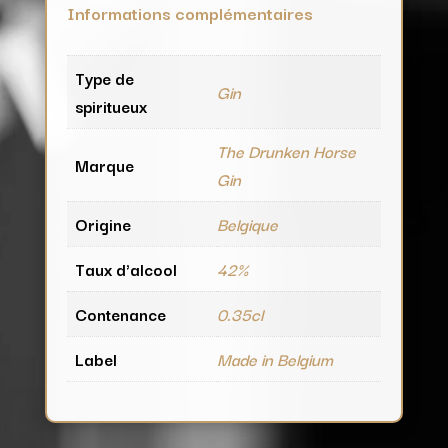
Informations complémentaires
Type de
Gin
spiritueux
The Drunken Horse
Marque
Gin
Origine
Belgique
Taux d'alcool
42%
Contenance
0.35cl
Label
Made in Belgium