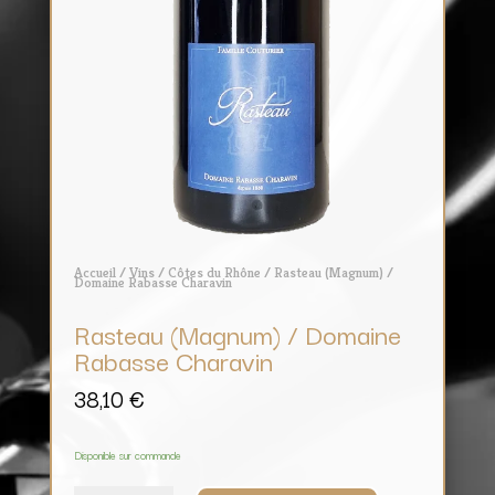
Accueil
/
Vins
/
Côtes du Rhône
/ Rasteau (Magnum) /
Domaine Rabasse Charavin
Rasteau (Magnum) / Domaine
Rabasse Charavin
38,10
€
Disponible sur commande
quantité