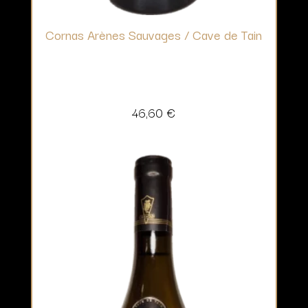
Cornas Arènes Sauvages / Cave de Tain
46,60
€