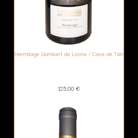
Hermitage Gambert de Loche / Cave de Tain
125,00
€