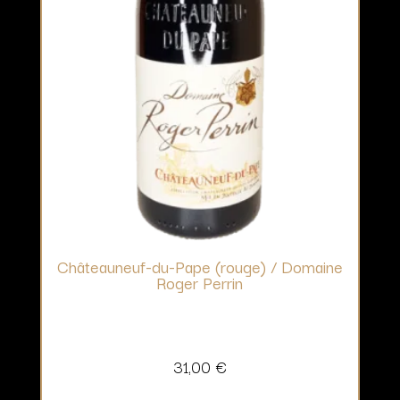
Châteauneuf-du-Pape (rouge) / Domaine
Roger Perrin
31,00
€