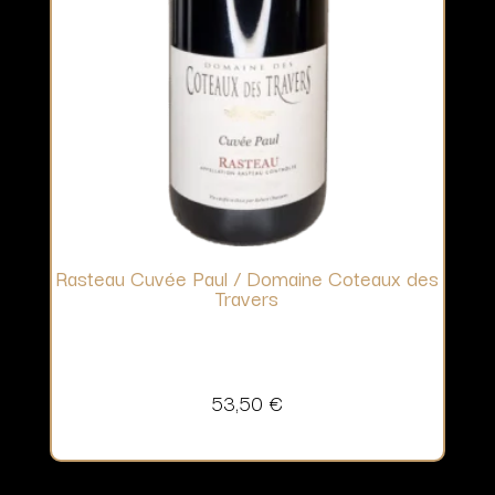
Rasteau Cuvée Paul / Domaine Coteaux des
Travers
53,50
€