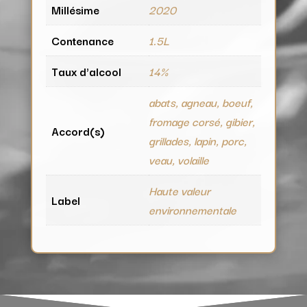
Millésime
2020
Contenance
1.5L
Taux d'alcool
14%
abats, agneau, boeuf,
fromage corsé, gibier,
Accord(s)
grillades, lapin, porc,
veau, volaille
Haute valeur
Label
environnementale