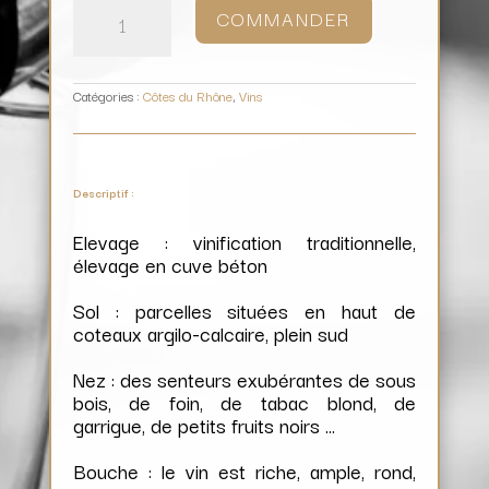
de
COMMANDER
Rasteau
(Magnum)
/
Domaine
Rabasse
Charavin
Catégories :
Côtes du Rhône
,
Vins
Descriptif :
Elevage : vinification traditionnelle,
élevage en cuve béton
Sol : parcelles situées en haut de
coteaux argilo-calcaire, plein sud
Nez : des senteurs exubérantes de sous
bois, de foin, de tabac blond, de
garrigue, de petits fruits noirs …
Bouche : le vin est riche, ample, rond,