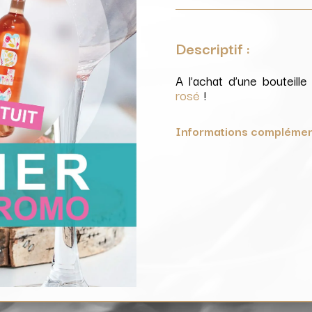
Rosé
offert
Descriptif :
A l’achat d’une bouteill
rosé
!
Informations complémen