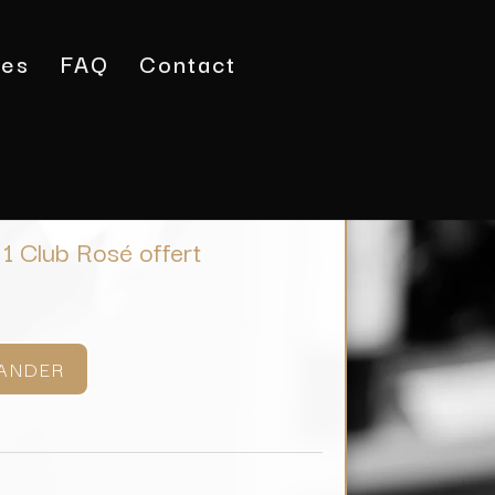
tes
FAQ
Contact
 1 Club Rosé offert
1 Club Rosé offert
ANDER
l
 €.