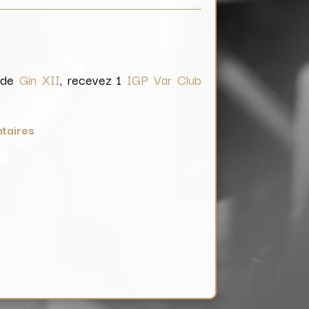
e de
Gin XII
, recevez 1
IGP Var Club
taires