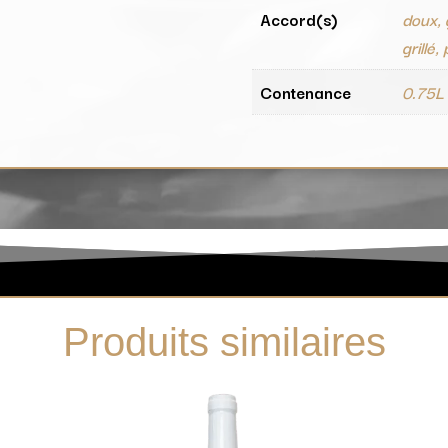
Accord(s)
doux, 
grillé,
Contenance
0.75L
Produits similaires