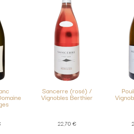
lanc
Sancerre (rosé) /
Poui
Domaine
Vignobles Berthier
Vignob
ges
€
22,70
€