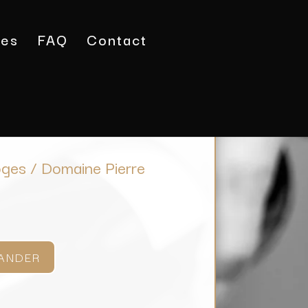
tes
FAQ
Contact
uilly-Fumé Les Loges / Domaine Pierre Marchand &
oges / Domaine Pierre
ANDER