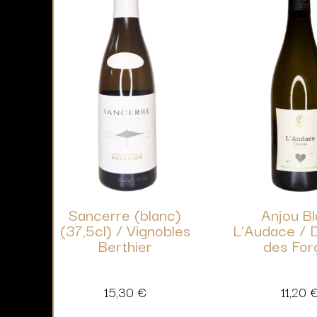
Sancerre (blanc)
Anjou B
(37,5cl) / Vignobles
L’Audace / 
Berthier
des For
15,30
€
11,20