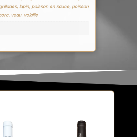
grillades, lapin, poisson en sauce, poisson
 porc, veau, volaille