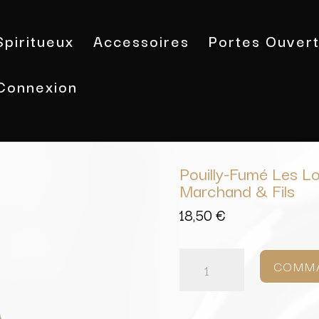
Spiritueux
Accessoires
Portes Ouver
Connexion
Accueil
/
Vins
/
Pays de la Loire
/ Po
Fils
Pouilly-Fumé Les L
Marchand & Fils
18,50
€
quantité
de
COMM
Pouilly-
Fumé
Les
Loges