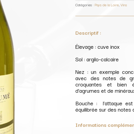
/
Domaine
Catégories :
Pays de la Loire
,
Vins
Pierre
Marchand
&
Fils
Descriptif :
Élevage : cuve inox
Sol : argilo-calcaire
Nez : un exemple conc
avec des notes de gr
croquantes et bien é
d’agrumes et de minérau
Bouche : l’attaque est
équilibrée sur des notes
Informations complémen