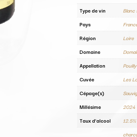
Type de vin
Blanc
Pays
Franc
Région
Loire
Domaine
Domain
Appellation
Pouill
Cuvée
Les L
Cépage(s)
Sauvi
Millésime
2024
Taux d'alcool
12.5%
charcu