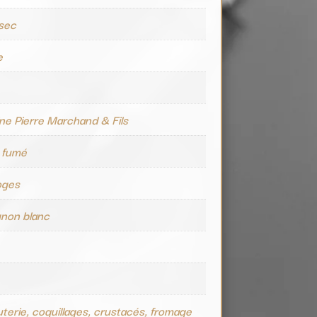
 sec
e
e Pierre Marchand & Fils
y fumé
oges
gnon blanc
terie, coquillages, crustacés, fromage