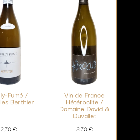
lly-Fumé /
Vin de France
les Berthier
Hétéroclite /
Domaine David &
Duvallet
22,70
€
8,70
€