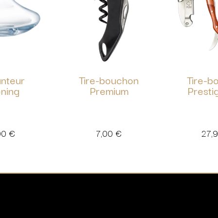
nteur
Tire-bouchon
Tire-b
ning
Premium
Presti
00
€
7,00
€
27,