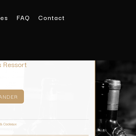
tes
FAQ
Contact
ccessoires
/ Passoire à Cocktails Ressort
s Ressort
ANDER
 & Cadeaux