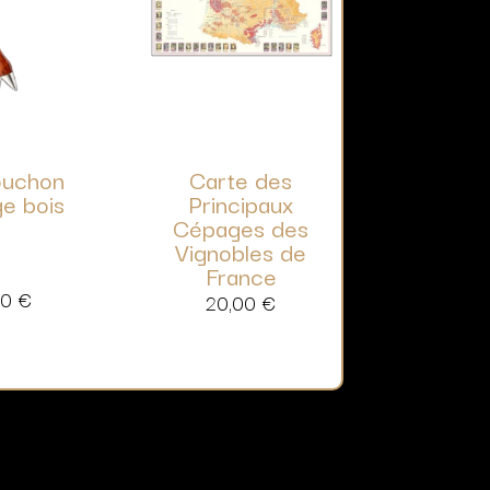
ouchon
Carte des
ge bois
Principaux
Cépages des
Vignobles de
France
90
€
20,00
€