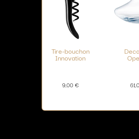
Tire-bouchon
Deca
Innovation
Ope
9,00
€
61,