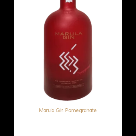
Marula Gin Pomegranate