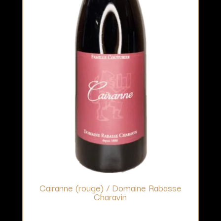
Cairanne (rouge) / Domaine Rabasse
Charavin