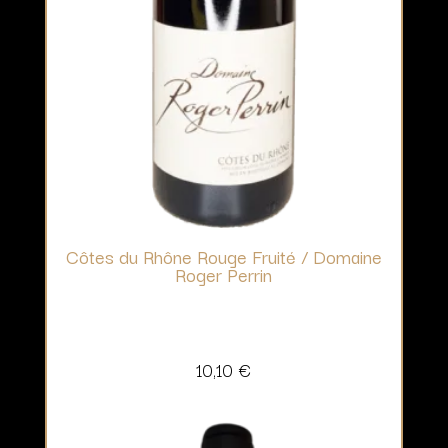
Côtes du Rhône Rouge Fruité / Domaine
Roger Perrin
10,10
€