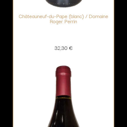
Châteauneuf-du-Pape (blanc) / Domaine
Roger Perrin
32,30
€