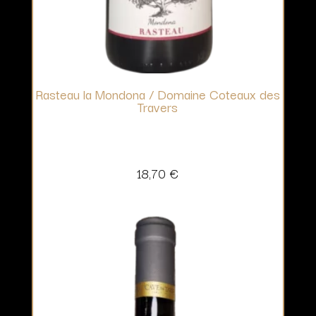
Rasteau la Mondona / Domaine Coteaux des
Travers
18,70
€