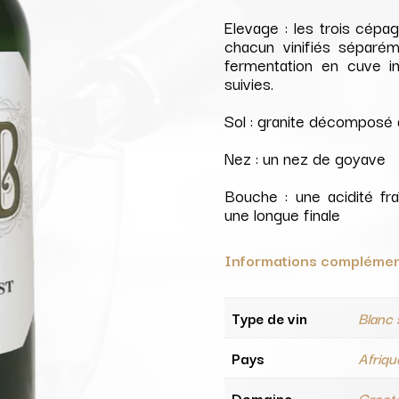
Elevage : les trois cép
chacun vinifiés séparém
fermentation en cuve ino
suivies.
Sol : granite décomposé 
Nez : un nez de goyave
Bouche : une acidité fra
une longue finale
Informations complémen
Type de vin
Blanc
Pays
Afriqu
Domaine
Groot