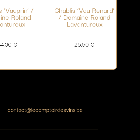
s ‘Vauprin’ /
Chablis ‘Vau Renard’
ine Roland
/ Domaine Roland
antureux
Lavantureux
34,00
€
25,50
€
contact@lecomptoirdesvins.be