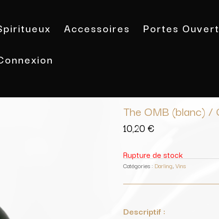
Spiritueux
Accessoires
Portes Ouver
Connexion
Accueil
/
Vins
/
Darling
/ The OMB (b
The OMB (blanc) / 
10,20
€
Rupture de stock
Catégories :
Darling
,
Vins
Descriptif :