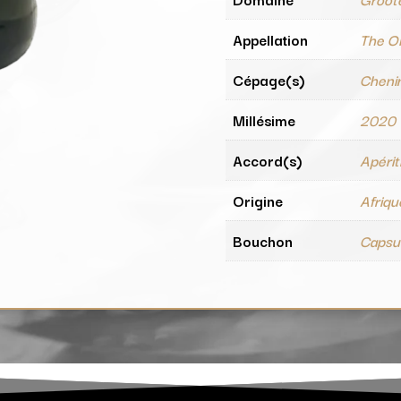
Appellation
The O
Cépage(s)
Chenin
Millésime
2020
Accord(s)
Apérit
Origine
Afriqu
Bouchon
Capsul