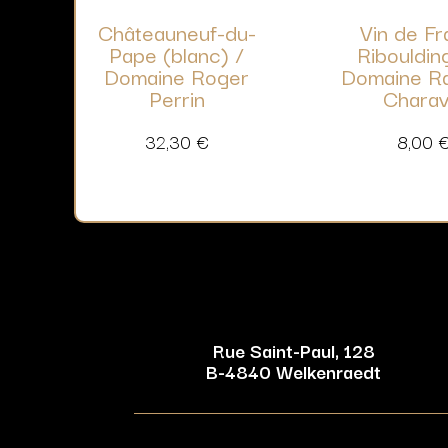
Châteauneuf-du-
Vin de F
Pape (blanc) /
Ribouldin
Domaine Roger
Domaine R
Perrin
Charav
32,30
€
8,00
Rue Saint-Paul, 128
B-4840 Welkenraedt