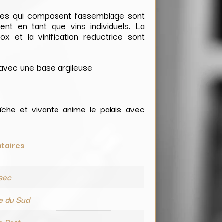
ages qui composent l’assemblage sont
ent en tant que vins individuels. La
x et la vinification réductrice sont
avec une base argileuse
îche et vivante anime le palais avec
taires
 sec
e du Sud
e Post