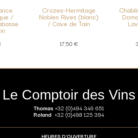
rance
Crozes-Hermitage
Chabli
gue /
Nobles Rives (blanc)
Doma
abasse
/ Cave de Tain
Lav
in
€
17,50
€
Le Comptoir des Vins
Thomas
+32 (0)494 346 651
Roland
+32 (0)498 125 394
HEURES D’OUVERTURE