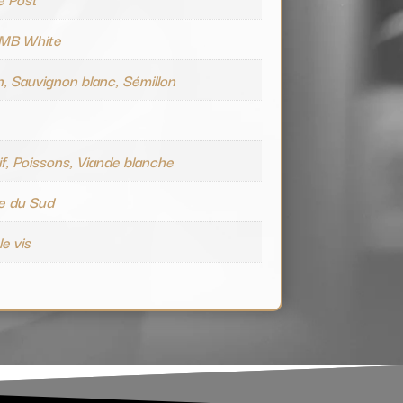
MB White
, Sauvignon blanc, Sémillon
if, Poissons, Viande blanche
e du Sud
e vis