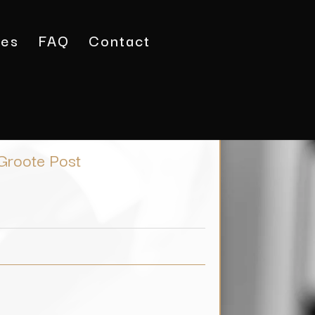
tes
FAQ
Contact
lanc) / Groote Post
Groote Post