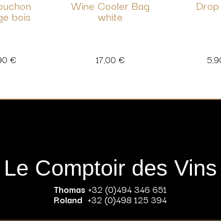
bouchon
Wine Cooler Bag
Drop
ge bois
white
90
€
17,00
€
5,
Le Comptoir des Vins
Thomas
+32 (0)494 346 651
Roland
+32 (0)498 125 394