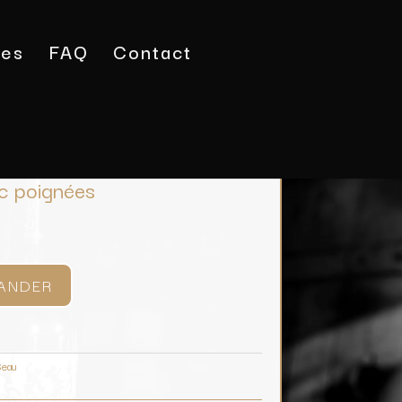
tes
FAQ
Contact
eau
/ Grand crachoir avec poignées
c poignées
ANDER
Seau