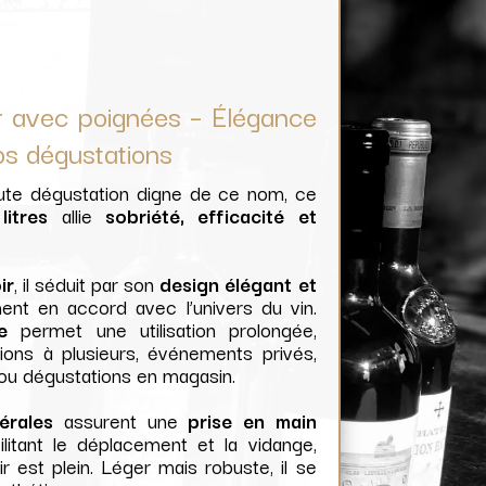
r avec poignées – Élégance
os dégustations
oute dégustation digne de ce nom, ce
itres
allie
sobriété, efficacité et
ir
, il séduit par son
design élégant et
ment en accord avec l’univers du vin.
e
permet une utilisation prolongée,
ions à plusieurs, événements privés,
ou dégustations en magasin.
érales
assurent une
prise en main
cilitant le déplacement et la vidange,
 est plein. Léger mais robuste, il se