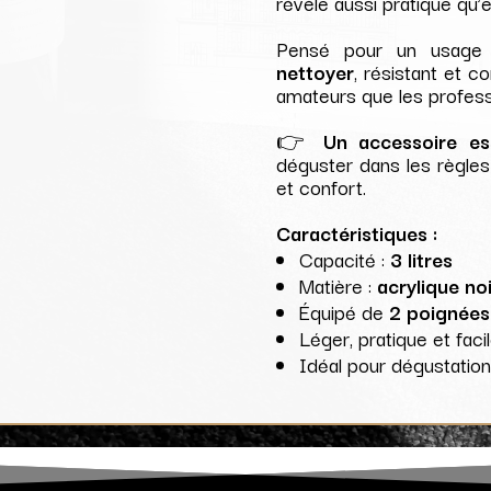
révèle aussi pratique qu’
Pensé pour un usage 
nettoyer
, résistant et 
amateurs que les professi
👉
Un accessoire ess
déguster dans les règles
et confort.
Caractéristiques :
Capacité :
3 litres
Matière :
acrylique no
Équipé de
2 poignées
Léger, pratique et faci
Idéal pour dégustatio