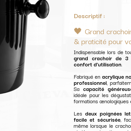
Descriptif :
🖤 Grand crachoi
& praticité pour v
Indispensable lors de t
grand crachoir de 3 l
confort d’utilisation
.
Fabriqué en
acrylique no
professionnel
, parfaite
Sa
capacité généreus
idéale pour les dégustat
formations œnologiques 
Les
deux poignées lat
facile et sécurisée
, fa
même lorsque le crachoir