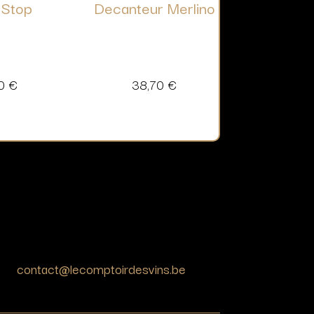
 Stop
Decanteur Merlino
90
€
38,70
€
contact@lecomptoirdesvins.be