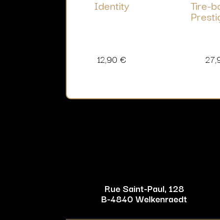
Identity
Tire-
Presti
12,90
€
27,
Rue Saint-Paul, 128
B-4840 Welkenraedt