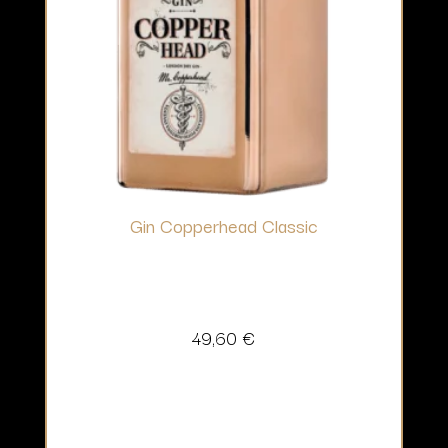
Gin Copperhead Classic
49,60
€