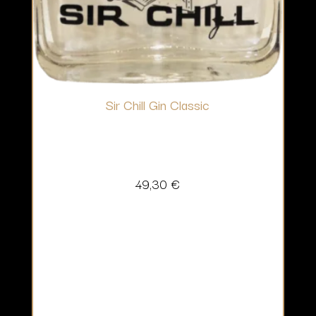
Sir Chill Gin Classic
49,30
€