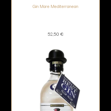
Gin Mare Mediterranean
52,50
€