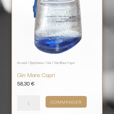
Accueil
/
Spiritueux
/
Gin
/ Gin Mare Capri
Gin Mare Capri
58,30
€
quantité
de
COMMANDER
Gin
Mare
Capri