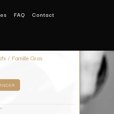
tes
FAQ
Contact
on
/ Gigondas Tradition sfx / Famille Gras
sfx / Famille Gras
ANDER
ns