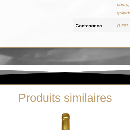
abats,
grillad
Contenance
0.75L
Produits similaires