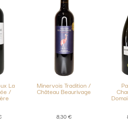
ux La
Minervois Tradition /
Pa
ée /
Château Beaurivage
Cha
ière
Domai
€
8,30
€