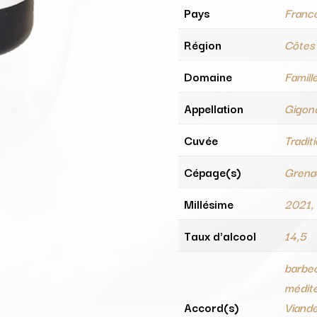
Pays
Franc
Région
Côtes
Domaine
Famill
Appellation
Gigon
Cuvée
Tradit
Cépage(s)
Grena
Millésime
2021,
Taux d'alcool
14,5
barbec
médite
Accord(s)
Viande