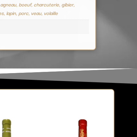
 agneau, boeuf, charcuterie, gibier,
es, lapin, porc, veau, volaille