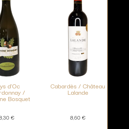
ys d’Oc
Cabardès / Château
rdonnay /
Lalande
ne Bosquet
8,30
€
8,60
€