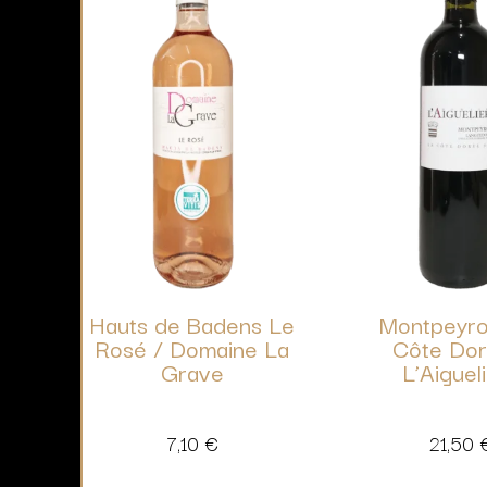
Hauts de Badens Le
Montpeyro
Rosé / Domaine La
Côte Dor
Grave
L’Aiguel
7,10
€
21,50