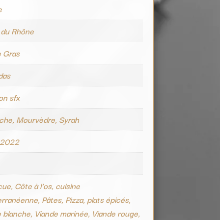
e
 du Rhône
e Gras
das
ion sfx
che, Mourvèdre, Syrah
 2022
ue, Côte à l'os, cuisine
rranéenne, Pâtes, Pizza, plats épicés,
 blanche, Viande marinée, Viande rouge,