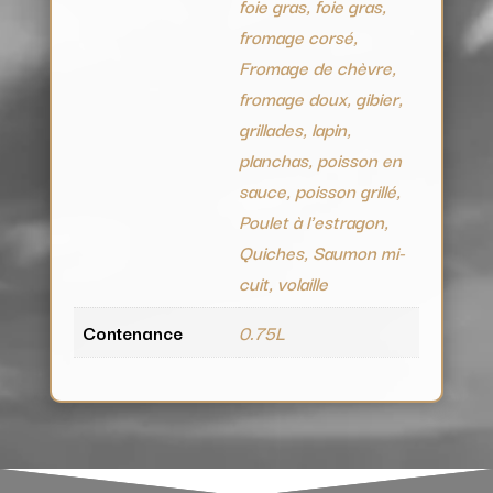
foie gras, foie gras,
fromage corsé,
Fromage de chèvre,
fromage doux, gibier,
grillades, lapin,
planchas, poisson en
sauce, poisson grillé,
Poulet à l'estragon,
Quiches, Saumon mi-
cuit, volaille
Contenance
0.75L