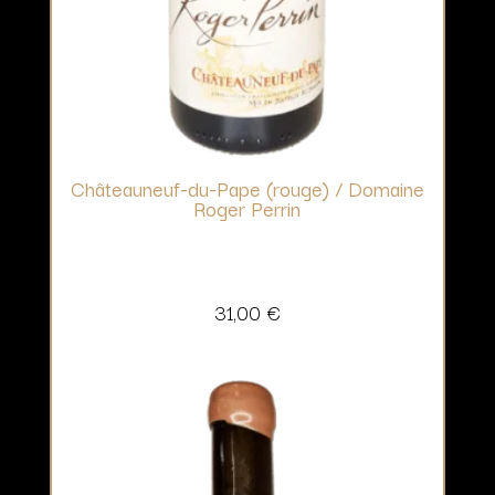
Châteauneuf-du-Pape (rouge) / Domaine
Roger Perrin
31,00
€