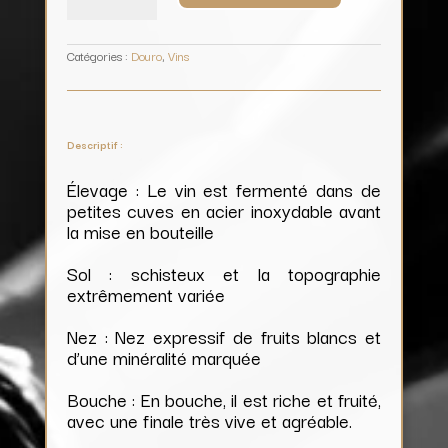
(blanc)
/
Quinta
de
La
Rosa
Catégories :
Douro
,
Vins
Descriptif :
Élevage : Le vin est fermenté dans de
petites cuves en acier inoxydable avant
la mise en bouteille
Sol : schisteux et la topographie
extrêmement variée
Nez : Nez expressif de fruits blancs et
d’une minéralité marquée
Bouche : En bouche, il est riche et fruité,
avec une finale très vive et agréable.