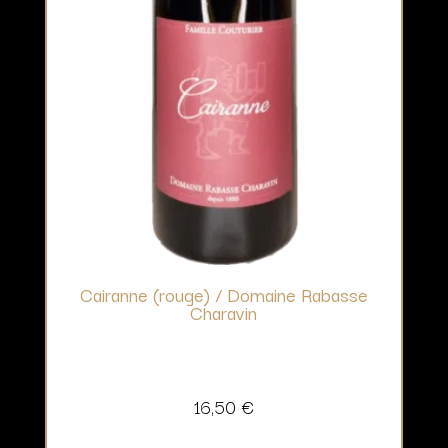
Cairanne (rouge) / Domaine Rabasse
Charavin
16,50
€