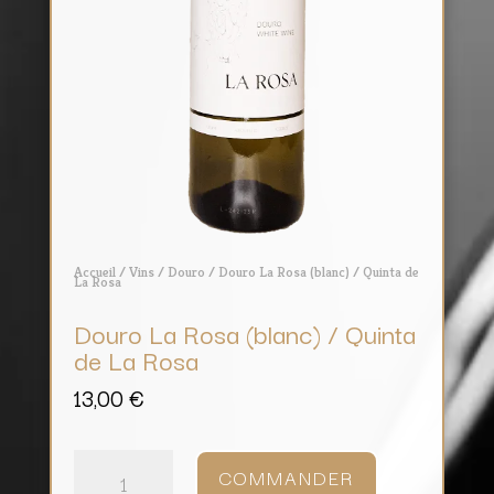
Accueil
/
Vins
/
Douro
/ Douro La Rosa (blanc) / Quinta de
La Rosa
Douro La Rosa (blanc) / Quinta
de La Rosa
13,00
€
quantité
de
COMMANDER
Douro
La
Rosa