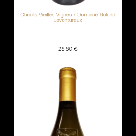
Chablis Vieilles Vignes / Domaine Roland
Lavantureux
28,80
€