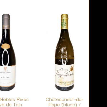
Nobles Rives
Châteauneuf-du-
ve de Tain
Pape (blanc) /