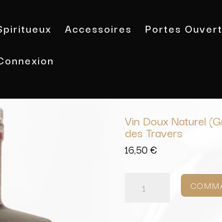
Spiritueux
Accessoires
Portes Ouver
Connexion
Accueil
/
Vins
/
Côtes du Rhône
/ Vi
Travers
Vin Doux Naturel (
des Travers
16,50
€
quantité
de
COMM
Vin
Doux
Naturel
(Grenat)