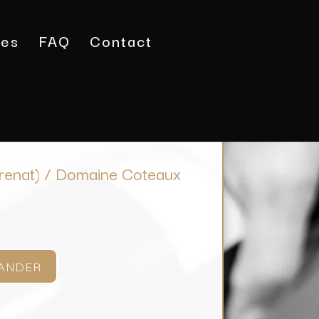
tes
FAQ
Contact
n Doux Naturel (Grenat) / Domaine Coteaux des
Grenat) / Domaine Coteaux
ANDER