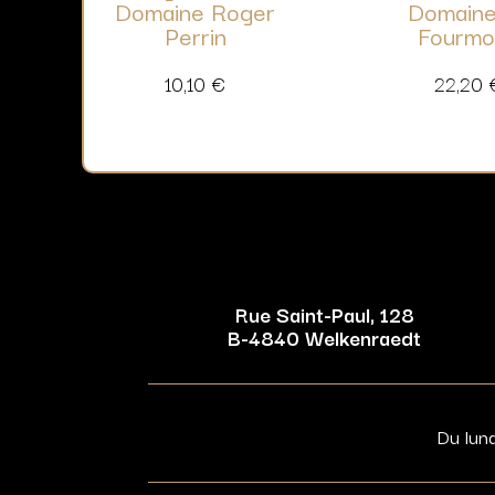
Domaine Roger
Domaine
Perrin
Fourmo
10,10
€
22,20
Rue Saint-Paul, 128
B-4840 Welkenraedt
Du lun