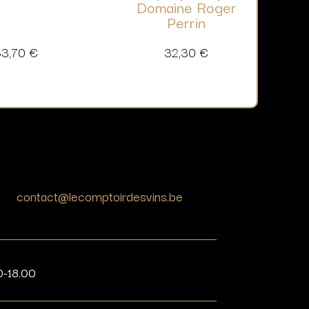
Domaine Roger
Perrin
33,70
€
32,30
€
contact@lecomptoirdesvins.be
0-18.00