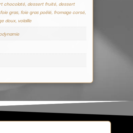
t chocolaté, dessert fruité, dessert
 foie gras, foie gras poêlé, fromage corsé,
e doux, volaille
iodynamie