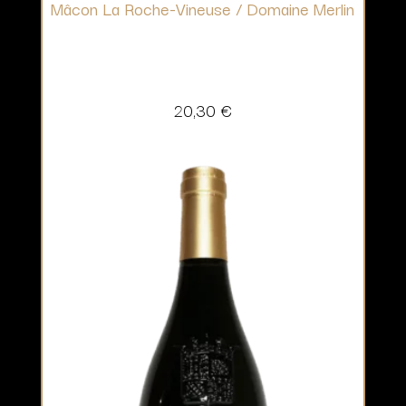
Mâcon La Roche-Vineuse / Domaine Merlin
20,30
€