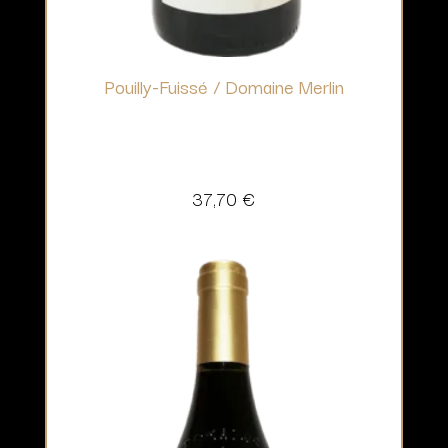
Pouilly-Fuissé / Domaine Merlin
37,70
€