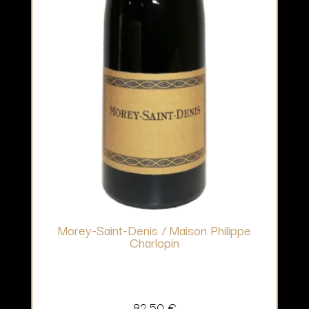
Morey-Saint-Denis / Maison Philippe
Charlopin
82,50
€