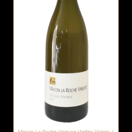
Macon La Roche Vineuse Vieilles Vignes /