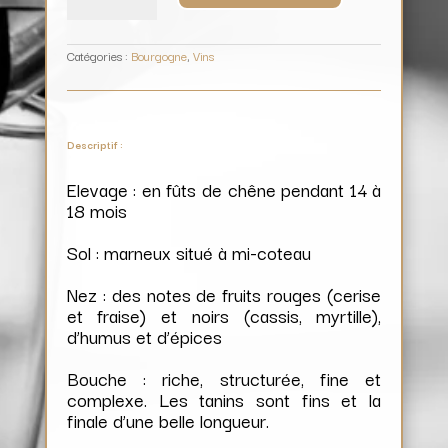
Roy
/
Domaine
Charles
Audoin
Catégories :
Bourgogne
,
Vins
Descriptif :
Elevage : en fûts de chêne pendant 14 à
18 mois
Sol : marneux situé à mi-coteau
Nez : des notes de fruits rouges (cerise
et fraise) et noirs (cassis, myrtille),
d’humus et d’épices
Bouche : riche, structurée, fine et
complexe. Les tanins sont fins et la
finale d’une belle longueur.