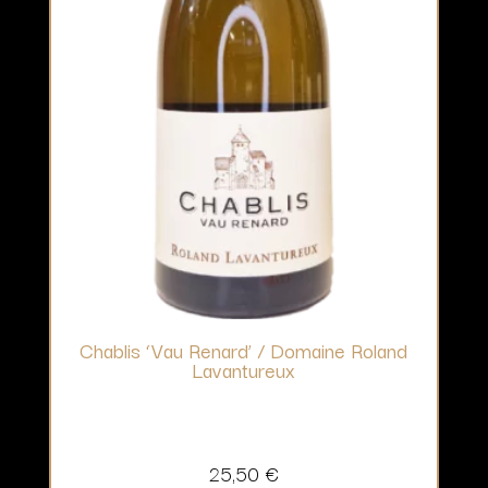
Chablis ‘Vau Renard’ / Domaine Roland
Lavantureux
25,50
€