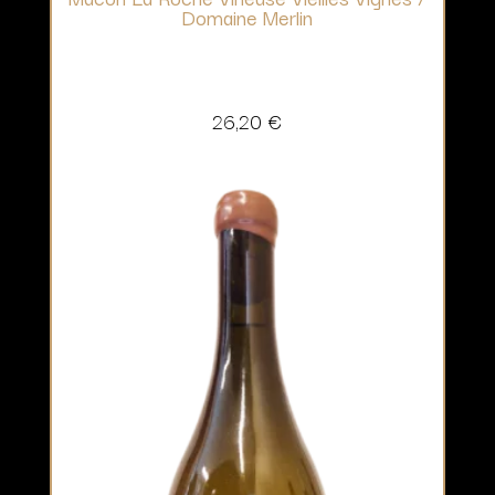
Domaine Merlin
26,20
€