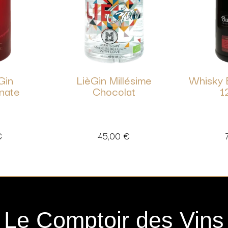
Gin
LièGin Millésime
Whisky 
nate
Chocolat
1
€
45,00
€
Le Comptoir des Vins