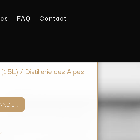
tes
FAQ
Contact
/ Génépi à l’Ancienne (1.5L) / Distillerie des Alpes
1.5L) / Distillerie des Alpes
ANDER
x