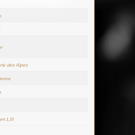
e
e
ur
lerie des Alpes
ienne
e
m 1,5l