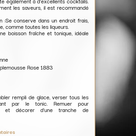
ête également à d’excellents cocktails.
ement les saveurs, il est recommandé
 :Se conserve dans un endroit frais,
ère, comme toutes les liqueurs.
e boisson fraîche et tonique, idéale
enne
amplemousse Rose 1883
e
bler rempli de glace, verser tous les
nant par le tonic. Remuer pour
t et décorer d’une tranche de
taires