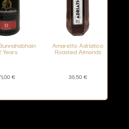
Bunnahabhain
Amaretto Adriatico
2 Years
Roasted Almonds
71,00
€
36,50
€