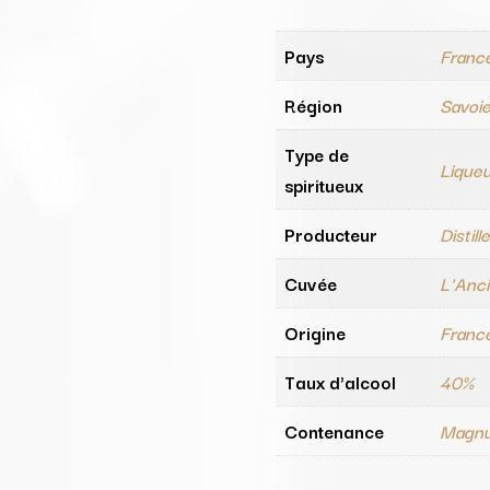
Pays
Franc
Région
Savoi
Type de
Lique
spiritueux
Producteur
Distil
Cuvée
L'Anc
Origine
Franc
Taux d'alcool
40%
Contenance
Magnu