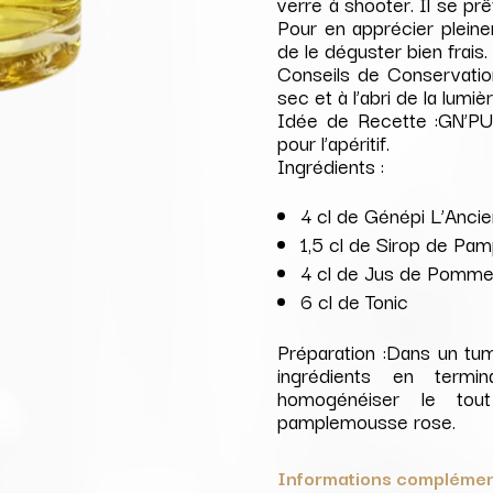
verre à shooter. Il se pr
Pour en apprécier plein
de le déguster bien frais.
Conseils de Conservation
sec et à l’abri de la lumi
Idée de Recette :GN’PUn
pour l’apéritif.
Ingrédients :
4 cl de Génépi L’Anci
1,5 cl de Sirop de P
4 cl de Jus de Pomm
6 cl de Tonic
Préparation :Dans un tum
ingrédients en termi
homogénéiser le tou
pamplemousse rose.
Informations complémen