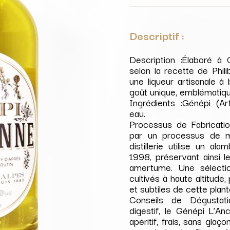
Alpes
Descriptif :
Description :Élaboré à
selon la recette de Phil
une liqueur artisanale à
goût unique, emblématiqu
Ingrédients :Génépi (Art
eau.
Processus de Fabricati
par un processus de mac
distillerie utilise un al
1998, préservant ainsi l
amertume. Une sélectio
cultivés à haute altitude
et subtiles de cette plan
Conseils de Dégustatio
digestif, le Génépi L’A
apéritif, frais, sans gla