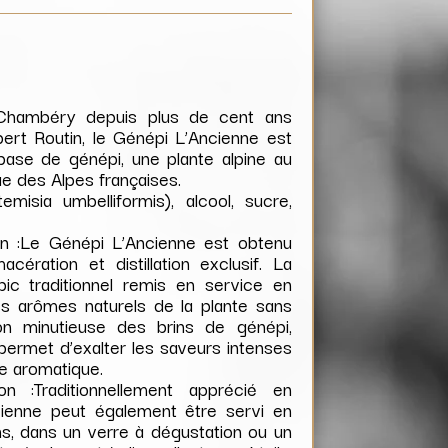
 Chambéry depuis plus de cent ans
ibert Routin, le Génépi L’Ancienne est
 base de génépi, une plante alpine au
e des Alpes françaises.
emisia umbelliformis), alcool, sucre,
on :Le Génépi L’Ancienne est obtenu
ération et distillation exclusif. La
ambic traditionnel remis en service en
es arômes naturels de la plante sans
n minutieuse des brins de génépi,
, permet d’exalter les saveurs intenses
te aromatique.
n :Traditionnellement apprécié en
ncienne peut également être servi en
çons, dans un verre à dégustation ou un